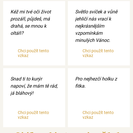
Kéž mi tvé oči život
Světlo svíček a vůně
prozáří, půjdeš, má
jehličí nás vrací k
drahá, se mnou k
nejkrásnějším
oltáři?
vzpomínkám
minulých Vánoc.
Chci použít tento
Chci použít tento
vzkaz
vzkaz
Snad ti to kurýr
Pro nejhezčí holku z
napoví, že mám tě rád,
fitka.
já bláhový!
Chci použít tento
Chci použít tento
vzkaz
vzkaz