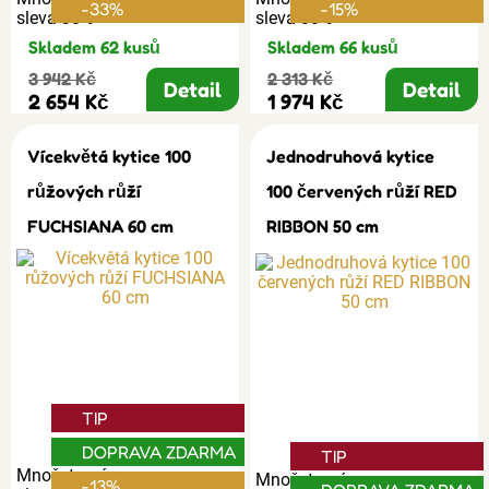
-33%
-15%
sleva 30%
sleva 30%
Skladem 62 kusů
Skladem 66 kusů
3 942 Kč
2 313 Kč
Detail
Detail
2 654 Kč
1 974 Kč
Vícekvětá kytice 100
Jednodruhová kytice
růžových růží
100 červených růží RED
FUCHSIANA 60 cm
RIBBON 50 cm
TIP
DOPRAVA ZDARMA
TIP
Množstevní
Množstevní
-13%