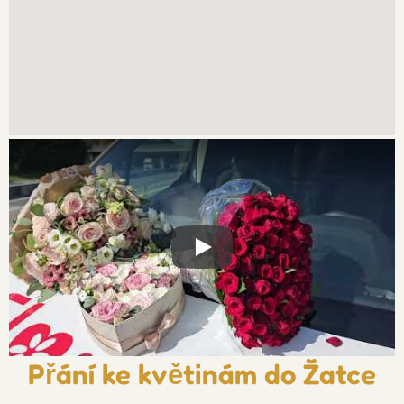
Xxx
Přání ke květinám do Žatce