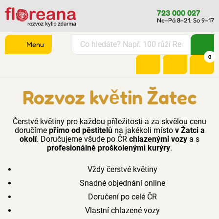
723 000 027
Ne–Pá 8–21, So 9–17
Menu
0
Rozvoz květin Žatec
Čerstvé květiny pro každou příležitosti a za skvělou cenu
doručíme
přímo od pěstitelů
na jakékoli místo
v Žatci a
okolí
. Doručujeme všude po ČR
chlazenými vozy
a s
profesionálně proškolenými kurýry
.
Vždy čerstvé květiny
Snadné objednání online
Doručení po celé ČR
Vlastní chlazené vozy