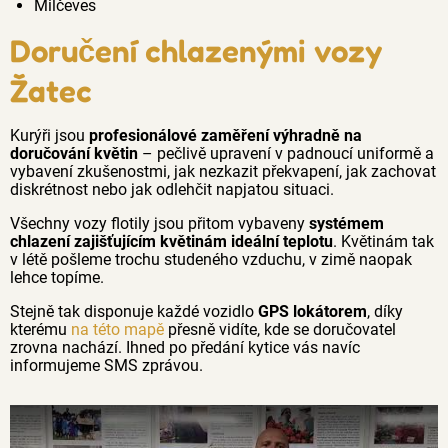
Milčeves
Doručení chlazenými vozy
Žatec
Kurýři jsou
profesionálové zaměření výhradně na
doručování květin
– pečlivě upravení v padnoucí uniformě a
vybavení zkušenostmi, jak nezkazit překvapení, jak zachovat
diskrétnost nebo jak odlehčit napjatou situaci.
Všechny vozy flotily jsou přitom vybaveny
systémem
chlazení zajišťujícím květinám ideální teplotu
. Květinám tak
v létě pošleme trochu studeného vzduchu, v zimě naopak
lehce topíme.
Stejně tak disponuje každé vozidlo
GPS lokátorem
, díky
kterému
na této mapě
přesně vidíte, kde se doručovatel
zrovna nachází. Ihned po předání kytice vás navíc
informujeme SMS zprávou.