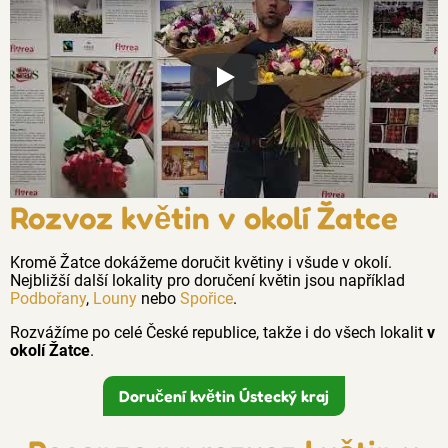
Proč jsou květiny z Florea tak č
Rozvoz květin v okolí Žatce
Kromě Žatce dokážeme doručit květiny i všude v okolí.
Nejbližší další lokality pro doručení květin jsou například
Podbořany
,
Louny
nebo
Spořice
.
Rozvážíme po celé České republice, takže i do všech lokalit
v
okolí Žatce
.
Doručení květin Ústecký kraj