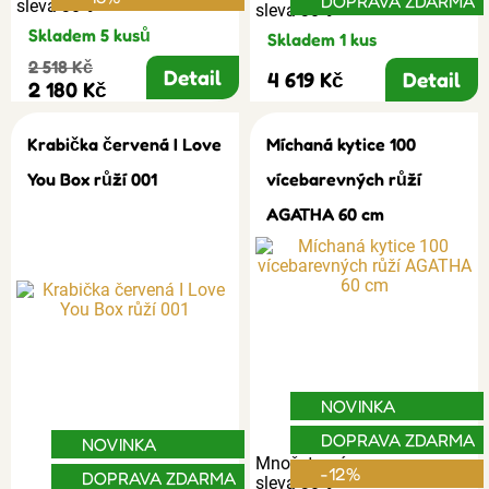
DOPRAVA ZDARMA
sleva 30%
sleva 30%
Skladem 5 kusů
Skladem 1 kus
2 518 Kč
Detail
4 619 Kč
Detail
2 180 Kč
Krabička červená I Love
Míchaná kytice 100
You Box růží 001
vícebarevných růží
AGATHA 60 cm
NOVINKA
DOPRAVA ZDARMA
NOVINKA
Množstevní
-12%
DOPRAVA ZDARMA
sleva 30%