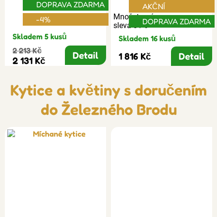
DOPRAVA ZDARMA
AKČNÍ
Množstevní
-4%
DOPRAVA ZDARMA
sleva 31%
Skladem 5 kusů
Skladem 16 kusů
2 213 Kč
Detail
1 816 Kč
Detail
2 131 Kč
Kytice a květiny s doručením
do Železného Brodu