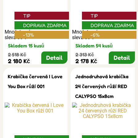
TIP
TIP
DOPRAVA ZDARMA
DOPRAVA ZDARMA
Množstevní
Množstevní
-13%
-6%
sleva 30%
sleva 30%
Skladem 15 kusů
Skladem 54 kusů
2 518 Kč
2 313 Kč
Detail
Detail
2 180 Kč
2 178 Kč
Krabička červená I Love
Jednodruhová krabička
You Box růží 001
24 červených růží RED
CALYPSO 15x8cm