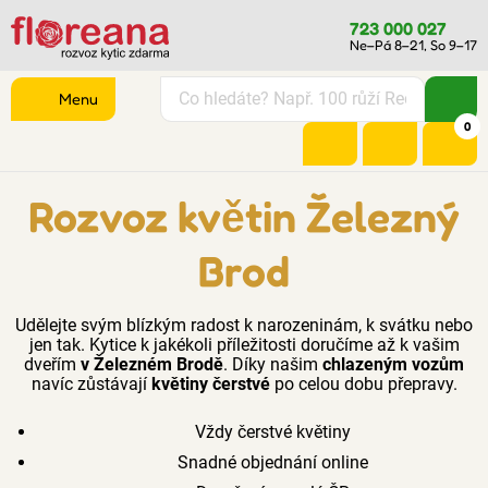
723 000 027
Ne–Pá 8–21, So 9–17
Menu
0
Rozvoz květin Železný
Brod
Udělejte svým blízkým radost k narozeninám, k svátku nebo
jen tak. Kytice k jakékoli příležitosti doručíme až k vašim
dveřím
v Železném Brodě
. Díky našim
chlazeným vozům
navíc zůstávají
květiny čerstvé
po celou dobu přepravy.
Vždy čerstvé květiny
Snadné objednání online