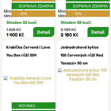
DOPRAVA ZDARMA
DOPRAVA ZDARMA
Množstevní
Množstevní
-15%
-12%
sleva 30%
sleva 30%
Skladem 22 kusů
Skladem 28 kusů
1 638 Kč
2 489 Kč
Detail
Detail
1 400 Kč
2 180 Kč
Krabička červená I Love
Jednodruhová kytice
You Box růží 004
100 červených růží Red
Tacazzi+ 50 cm
NOVINKA