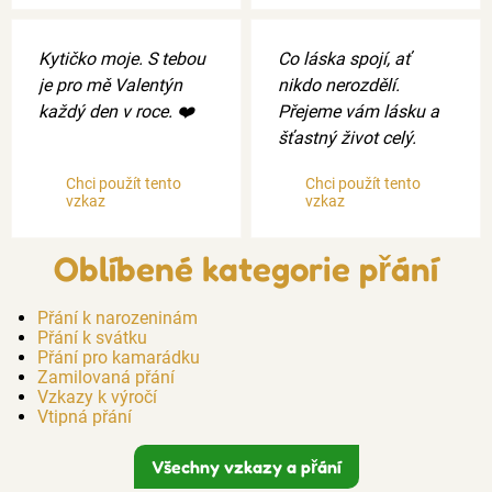
Kytičko moje. S tebou
Co láska spojí, ať
je pro mě Valentýn
nikdo nerozdělí.
každý den v roce. ❤️
Přejeme vám lásku a
šťastný život celý.
Chci použít tento
Chci použít tento
vzkaz
vzkaz
Oblíbené kategorie přání
Přání k narozeninám
Přání k svátku
Přání pro kamarádku
Zamilovaná přání
Vzkazy k výročí
Vtipná přání
Všechny vzkazy a přání