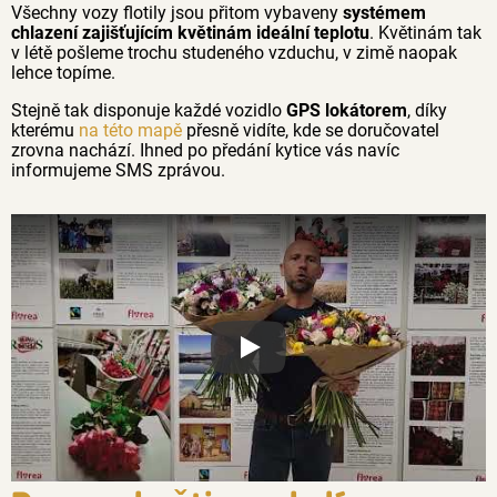
Všechny vozy flotily jsou přitom vybaveny
systémem
chlazení zajišťujícím květinám ideální teplotu
. Květinám tak
v létě pošleme trochu studeného vzduchu, v zimě naopak
lehce topíme.
Stejně tak disponuje každé vozidlo
GPS lokátorem
, díky
kterému
na této mapě
přesně vidíte, kde se doručovatel
zrovna nachází. Ihned po předání kytice vás navíc
informujeme SMS zprávou.
Proč jsou květiny z Florea tak č