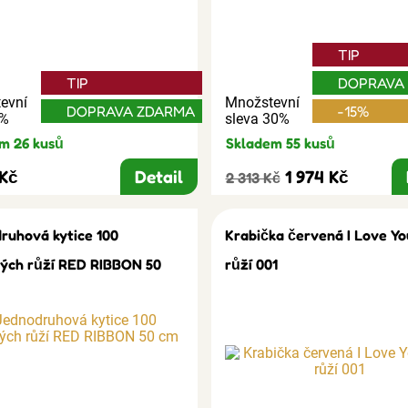
TIP
TIP
DOPRAVA
evní
Množstevní
DOPRAVA ZDARMA
-15%
3%
sleva 30%
m 26 kusů
Skladem 55 kusů
 Kč
Detail
1 974 Kč
2 313 Kč
ruhová kytice 100
Krabička červená I Love Yo
ých růží RED RIBBON 50
růží 001