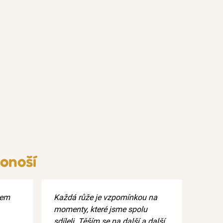
onoší
nem
Každá růže je vzpomínkou na
momenty, které jsme spolu
sdíleli. Těším se na další a další