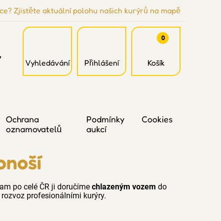
ce? Zjistěte aktuální polohu našich kurýrů na mapě
0
7
Vyhledávání
Přihlášení
Košík
Ochrana
Podmínky
Cookies
oznamovatelů
aukcí
onoší
am po celé ČR ji doručíme
chlazeným vozem
do
rozvoz profesionálními kurýry.