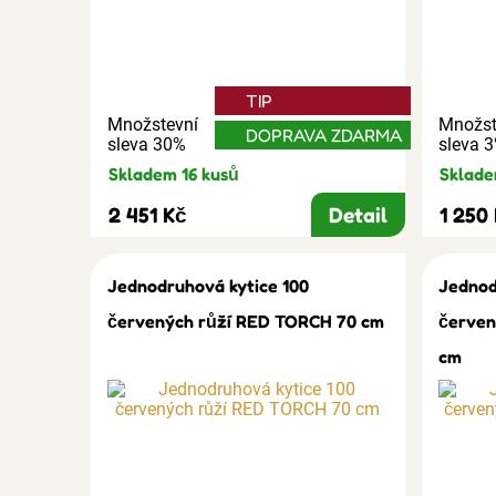
TIP
Množstevní
Množst
DOPRAVA ZDARMA
sleva 30%
sleva 
Skladem 16 kusů
Sklade
2 451 Kč
Detail
1 250
Jednodruhová kytice 100
Jednod
červených růží RED TORCH 70 cm
červen
cm