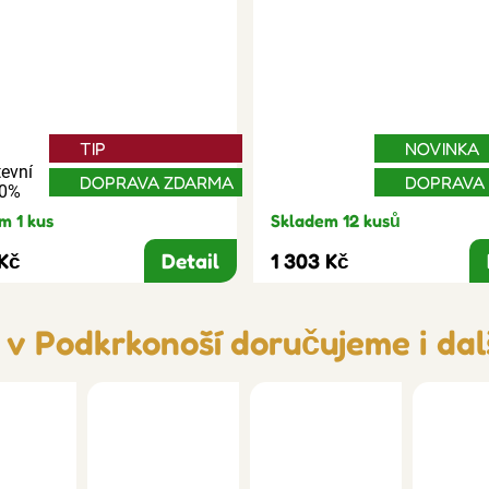
TIP
NOVINKA
evní
DOPRAVA ZDARMA
DOPRAVA
30%
m 1 kus
Skladem 12 kusů
 Kč
Detail
1 303 Kč
v Podkrkonoší doručujeme i dal