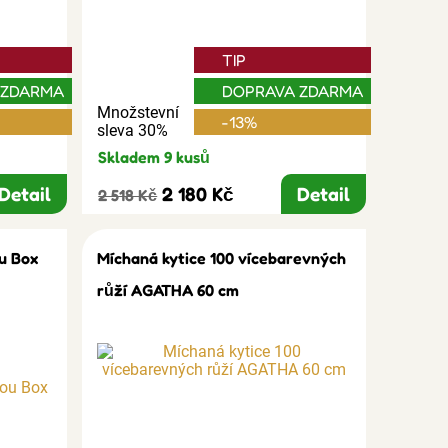
TIP
 ZDARMA
DOPRAVA ZDARMA
Množstevní
-13%
sleva 30%
Skladem 9 kusů
Detail
2 180 Kč
Detail
2 518 Kč
u Box
Míchaná kytice 100 vícebarevných
růží AGATHA 60 cm