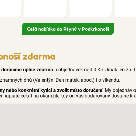
Celá nabídka do Rtyně v Podkrkonoší
onoší zdarma
í
doručíme úplně zdarma
u objednávek nad 0 Kč. Jinak jen za 0
ýznamných dnů (Valentýn, Den matek, apod.) i o víkendu.
iny nebo konkrétní kytici a zvolit místo doručení
. My objednávk
ačí napjatě čekat na okamžik, kdy od vás obdarovaný dostane kr