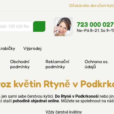
Očekáváte doručení kyti
723 000 027
Ne–Pá 8–21, So 9–1
krabičky
Výprodej
Obchodní
Reklamační
Ochrana os.
podmínky
podmínky
údajů
oz květin Rtyně v Podkrk
 jen sami sebe čerstvou kyticí.
Do Rtyně v Podkrkonoší
nebo jin
ci stačí
pohodlně objednat online
. Můžete se spolehnout na náš 
Vždy čerstvé květiny