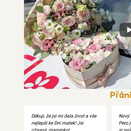
Xx
Přán
Děkuji, že jsi mi dala život a vše
Nový 
nejlepší ke Dni matek! Jsi
Pero j
úžasná, maminko!
si svů