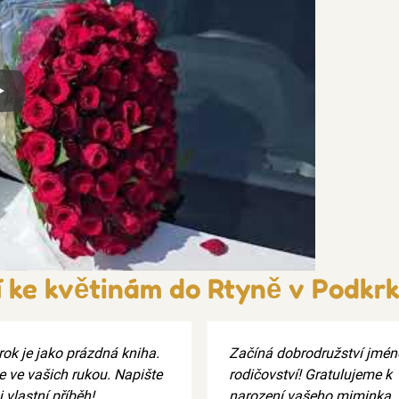
x
í ke květinám do Rtyně v Podkrk
rok je jako prázdná kniha.
Začíná dobrodružství jmé
e ve vašich rukou. Napište
rodičovství! Gratulujeme k
j vlastní příběh!
narození vašeho miminka.