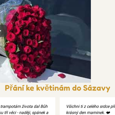
x
Přání ke květinám do Sázavy
i trampotám života dal Bůh
Všichni ti z celého srdce p
u tři věci - naději, spánek a
krásný den maminek. ❤️