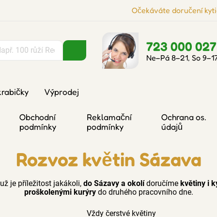
Očekáváte doručení kyti
723 000 027
Ne–Pá 8–21, So 9–1
krabičky
Výprodej
Obchodní
Reklamační
Ochrana os.
podmínky
podmínky
údajů
Rozvoz květin Sázava
ž je příležitost jakákoli,
do Sázavy a okolí
doručíme
květiny i k
proškolenými kurýry
do druhého pracovního dne.
Vždy čerstvé květiny