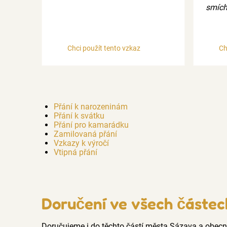
smích
Chci použít tento vzkaz
Ch
Přání k narozeninám
Přání k svátku
Přání pro kamarádku
Zamilovaná přání
Vzkazy k výročí
Vtipná přání
Doručení ve všech částe
Doručujeme i do těchto částí města Sázava a obec