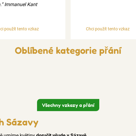
.“ Immanuel Kant
ci použít tento vzkaz
Chci použít tento vzkaz
Oblíbené kategorie přání
Všechny vzkazy a přání
ch Sázavy
ně umíme květiny
doručit všude v Sázavě
.