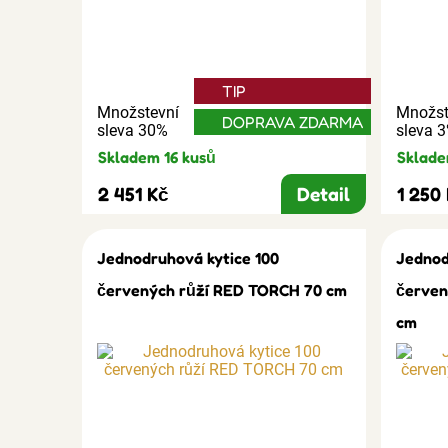
TIP
Množstevní
Množst
DOPRAVA ZDARMA
sleva 30%
sleva 
Skladem 16 kusů
Sklade
2 451 Kč
Detail
1 250
Jednodruhová kytice 100
Jednod
červených růží RED TORCH 70 cm
červen
cm