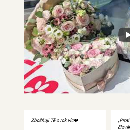
Xx
Zbožňuji Tě o rok víc❤️
„Prot
člověk