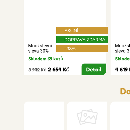
AKČNÍ
DOPRAVA ZDARMA
Množstevní
Množst
-33%
sleva 30%
sleva 
Skladem 69 kusů
Sklade
2 654 Kč
Detail
4 619
3 942 Kč
Da