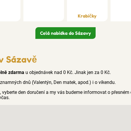
Krabičky
Celá nabídka do Sázavy
 v Sázavě
plně zdarma
u objednávek nad 0 Kč. Jinak jen za 0 Kč.
ýznamných dnů (Valentýn, Den matek, apod.) i o víkendu.
ci, vyberte den doručení a my vás budeme informovat o přesném 
včas.