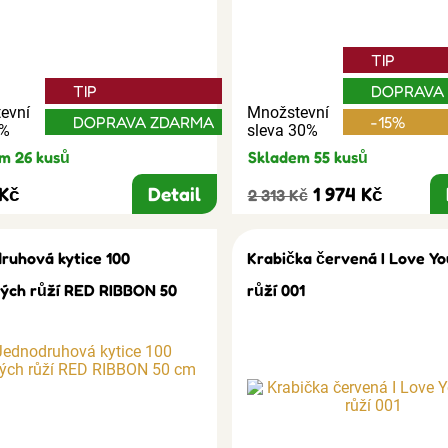
TIP
TIP
DOPRAVA
evní
Množstevní
DOPRAVA ZDARMA
-15%
3%
sleva 30%
m 26 kusů
Skladem 55 kusů
 Kč
Detail
1 974 Kč
2 313 Kč
ruhová kytice 100
Krabička červená I Love Yo
ých růží RED RIBBON 50
růží 001