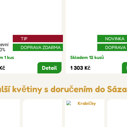
TIP
NOVINKA
evní
DOPRAVA ZDARMA
DOPRAVA
30%
m 1 kus
Skladem 12 kusů
 Kč
Detail
1 303 Kč
lší květiny s doručením do Sáz