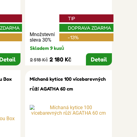
TIP
 ZDARMA
DOPRAVA ZDARMA
Množstevní
-13%
sleva 30%
Skladem 9 kusů
Detail
2 180 Kč
Detail
2 518 Kč
u Box
Míchaná kytice 100 vícebarevných
růží AGATHA 60 cm