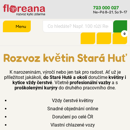
723 000 027
Ne–Pá 8–21, So 9–17
Menu
0
Rozvoz květin Stará Huť
K narozeninám, výročí nebo jen tak pro radost. Ať už je
příležitost jakákoli,
do Staré Hutě a okolí
doručíme
květiny i
kytice vždy čerstvé
. Včetně
profesionální vazby
a s
proškolenými kurýry
do druhého pracovního dne.
Vždy čerstvé květiny
Snadné objednání online
Doručení po celé ČR
Vlastní chlazené vozy