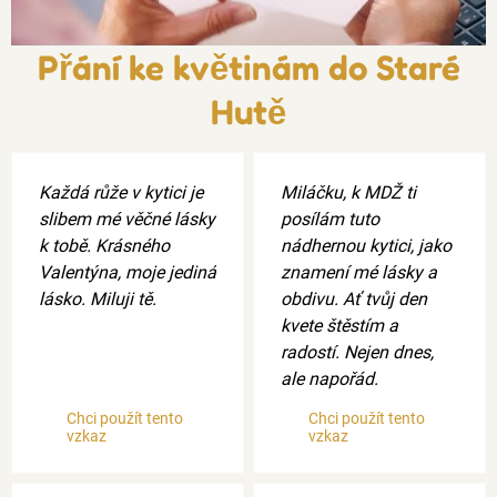
Přání ke květinám do Staré
Hutě
Každá růže v kytici je
Miláčku, k MDŽ ti
slibem mé věčné lásky
posílám tuto
k tobě. Krásného
nádhernou kytici, jako
Valentýna, moje jediná
znamení mé lásky a
lásko. Miluji tě.
obdivu. Ať tvůj den
kvete štěstím a
radostí. Nejen dnes,
ale napořád.
Chci použít tento
Chci použít tento
vzkaz
vzkaz