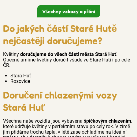
Všechny vzkazy a přání
Do jakých částí Staré Hutě
nejčastěji doručujeme?
Květiny
doručujeme do všech částí města Stará Huť
.
Obecně umíme květiny doručit všude ve Staré Huti i po celé
ČR.
Stará Huť
Rosovice
Doručení chlazenými vozy
Stará Huť
Všechna naše vozidla jsou vybavena
špičkovým chlazením
,
které udržuje květiny v perfektním stavu po celý rok. V zimě
jim přidáme trochu tepla, v létě zase ochladíme na ideální