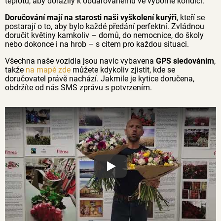
teplotu, aby dorazily k obdarovanému ve výborné kondici.
Doručování mají na starosti naši vyškolení kurýři
, kteří se
postarají o to, aby bylo každé předání perfektní. Zvládnou
doručit květiny kamkoliv – domů, do nemocnice, do školy
nebo dokonce i na hrob – s citem pro každou situaci.
Všechna naše vozidla jsou navíc vybavena
GPS sledováním
,
takže
na mapě zde
můžete kdykoliv zjistit, kde se
doručovatel právě nachází. Jakmile je kytice doručena,
obdržíte od nás SMS zprávu s potvrzením.
Proč jsou květiny z Florea tak č