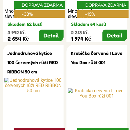
DOPRAVA ZDARMA
DOPRAVA ZDARMA
Množstevní
Množstevní
-33%
-15%
sleva 30%
sleva 30%
Skladem 62 kusů
Skladem 64 kusů
3 942 Kč
2 313 Kč
Detail
Detail
2 654 Kč
1 974 Kč
Jednodruhová kytice
Krabička červená I Love
100 červených růží RED
You Box růží 001
RIBBON 50 cm