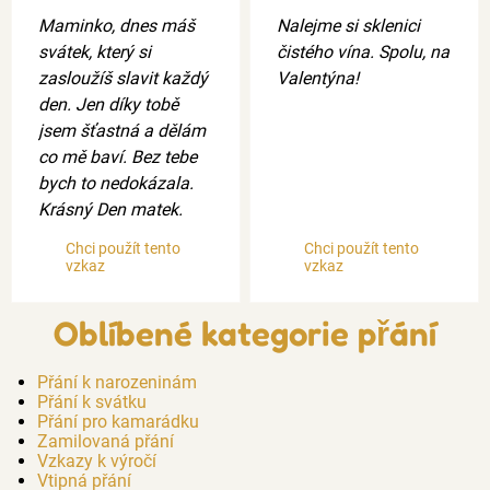
Maminko, dnes máš
Nalejme si sklenici
svátek, který si
čistého vína. Spolu, na
zasloužíš slavit každý
Valentýna!
den. Jen díky tobě
jsem šťastná a dělám
co mě baví. Bez tebe
bych to nedokázala.
Krásný Den matek.
Chci použít tento
Chci použít tento
vzkaz
vzkaz
Oblíbené kategorie přání
Přání k narozeninám
Přání k svátku
Přání pro kamarádku
Zamilovaná přání
Vzkazy k výročí
Vtipná přání