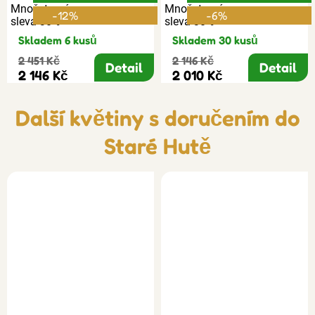
Množstevní
Množstevní
-12%
-6%
sleva 30%
sleva 30%
Skladem 6 kusů
Skladem 30 kusů
2 451 Kč
2 146 Kč
Detail
Detail
2 146 Kč
2 010 Kč
Další květiny s doručením do
Staré Hutě