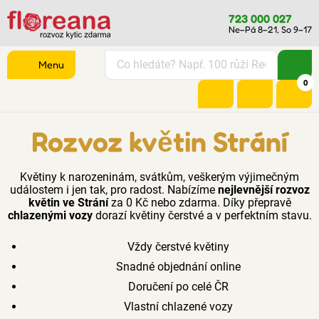
723 000 027
Ne–Pá 8–21, So 9–17
Menu
0
Rozvoz květin Strání
Květiny k narozeninám, svátkům, veškerým výjimečným
událostem i jen tak, pro radost. Nabízíme
nejlevnější rozvoz
květin ve Strání
za 0 Kč nebo zdarma. Díky přepravě
chlazenými vozy
dorazí květiny čerstvé a v perfektním stavu.
Vždy čerstvé květiny
Snadné objednání online
Doručení po celé ČR
Vlastní chlazené vozy