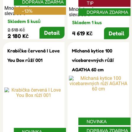
DOPRAVA ZDARMA
TIP
Množstevní
Množstevní
-13%
DOPRAVA ZDARMA
sleva 30%
sleva 30%
Skladem 5 kusů
Skladem 1 kus
2 518 Kč
Detail
4 619 Kč
Detail
2 180 Kč
Krabička červená I Love
Míchaná kytice 100
You Box růží 001
vícebarevných růží
AGATHA 60 cm
NOVINKA
DOPRAVA ZDARMA
NOVINKA