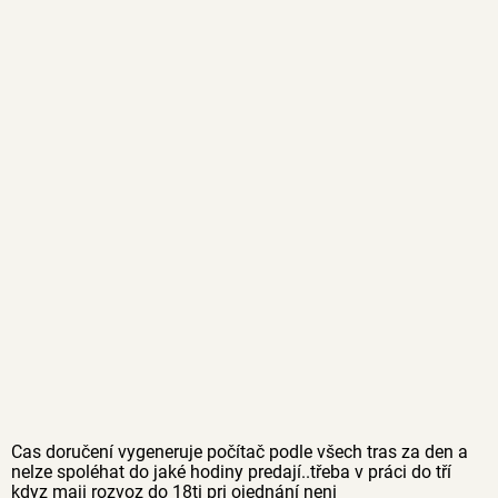
Cas doručení vygeneruje počítač podle všech tras za den a
nelze spoléhat do jaké hodiny predají..třeba v práci do tří
kdyz maji rozvoz do 18ti pri ojednání neni