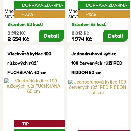
DOPRAVA ZDARMA
DOPRAVA ZDARMA
Množstevní
Množstevní
-33%
-15%
sleva 30%
sleva 30%
Skladem 62 kusů
Skladem 65 kusů
3 942 Kč
2 313 Kč
Detail
Detail
2 654 Kč
1 974 Kč
Vícekvětá kytice 100
Jednodruhová kytice
růžových růží
100 červených růží RED
FUCHSIANA 60 cm
RIBBON 50 cm
TIP