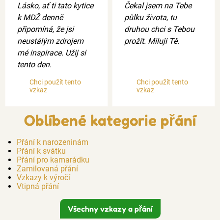
Lásko, ať ti tato kytice
Čekal jsem na Tebe
k MDŽ denně
půlku života, tu
připomíná, že jsi
druhou chci s Tebou
neustálým zdrojem
prožít. Miluji Tě.
mé inspirace. Užij si
tento den.
Chci použít tento
Chci použít tento
vzkaz
vzkaz
Oblíbené kategorie přání
Přání k narozeninám
Přání k svátku
Přání pro kamarádku
Zamilovaná přání
Vzkazy k výročí
Vtipná přání
Všechny vzkazy a přání