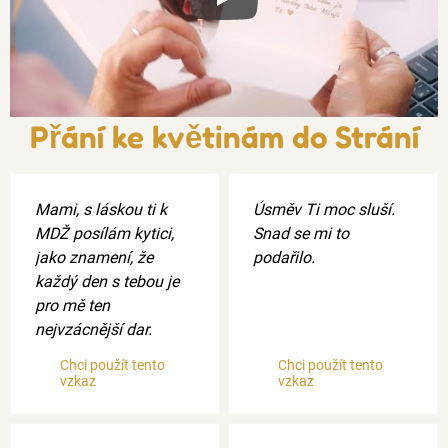
Xxx
Přání ke květinám do Strání
Mami, s láskou ti k
Úsměv Ti moc sluší.
MDŽ posílám kytici,
Snad se mi to
jako znamení, že
podařilo.
každý den s tebou je
pro mě ten
nejvzácnější dar.
Chci použít tento
Chci použít tento
vzkaz
vzkaz