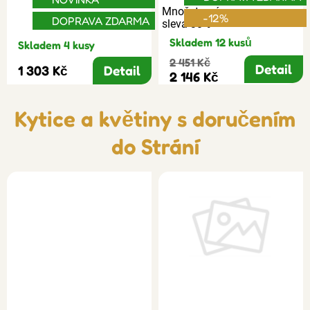
Množstevní
-12%
DOPRAVA ZDARMA
sleva 30%
Skladem 12 kusů
Skladem 4 kusy
2 451 Kč
Detail
1 303 Kč
Detail
2 146 Kč
Kytice a květiny s doručením
do Strání