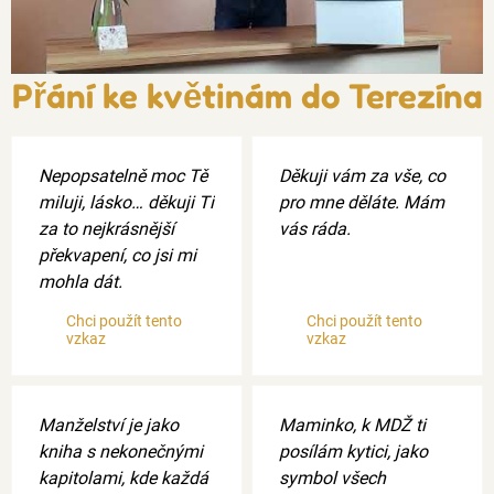
Přání ke květinám do Terezína
Nepopsatelně moc Tě
Děkuji vám za vše, co
miluji, lásko… děkuji Ti
pro mne děláte. Mám
za to nejkrásnější
vás ráda.
překvapení, co jsi mi
mohla dát.
Chci použít tento
Chci použít tento
vzkaz
vzkaz
Manželství je jako
Maminko, k MDŽ ti
kniha s nekonečnými
posílám kytici, jako
kapitolami, kde každá
symbol všech