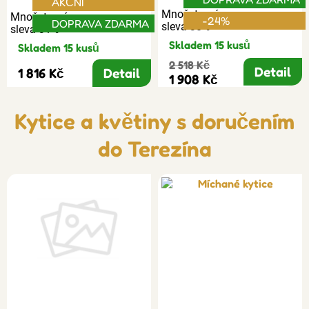
AKČNÍ
Množstevní
Množstevní
-24%
DOPRAVA ZDARMA
sleva 30%
sleva 31%
Skladem 15 kusů
Skladem 15 kusů
2 518 Kč
Detail
1 816 Kč
Detail
1 908 Kč
Kytice a květiny s doručením
do Terezína