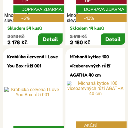
TIP
TIP
DOPRAVA ZDARMA
DOPRAVA ZDARMA
Množstevní
Množstevní
-6%
-13%
sleva 30%
sleva 30%
Skladem 54 kusů
Skladem 14 kusů
2 313 Kč
2 518 Kč
Detail
Detail
2 178 Kč
2 180 Kč
Krabička červená I Love
Míchaná kytice 100
You Box růží 001
vícebarevných růží
AGATHA 40 cm
AKČNÍ