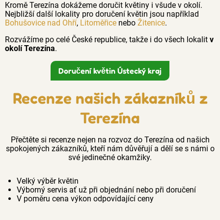
Kromě Terezína dokážeme doručit květiny i všude v okolí.
Nejbližší další lokality pro doručení květin jsou například
Bohušovice nad Ohří
,
Litoměřice
nebo
Žitenice
.
Rozvážíme po celé České republice, takže i do všech lokalit
v
okolí Terezína
.
Doručení květin Ústecký kraj
Recenze našich zákazníků z
Terezína
Přečtěte si recenze nejen na rozvoz do Terezína od našich
spokojených zákazníků, kteří nám důvěřují a dělí se s námi o
své jedinečné okamžiky.
Velký výběr květin
Výborný servis ať už při objednání nebo při doručení
V poměru cena výkon odpovídající ceny