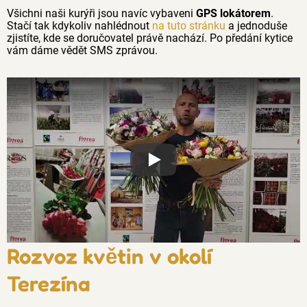
Všichni naši kurýři jsou navíc vybaveni
GPS lokátorem
.
Stačí tak kdykoliv nahlédnout
na tuto stránku
a jednoduše
zjistíte, kde se doručovatel právě nachází. Po předání kytice
vám dáme vědět SMS zprávou.
Proč jsou květiny z Florea tak č
Rozvoz květin v okolí
Terezína