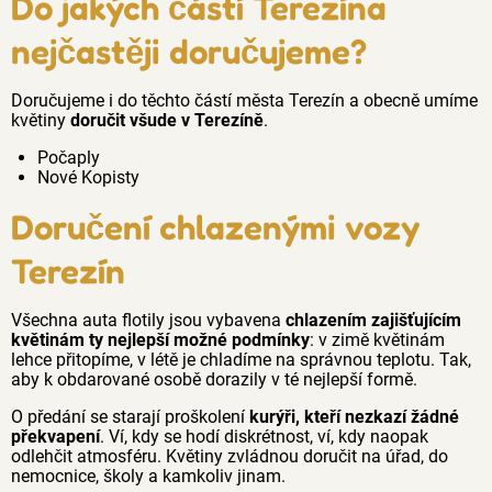
Do jakých částí Terezína
nejčastěji doručujeme?
Doručujeme i do těchto částí města Terezín a obecně umíme
květiny
doručit všude v Terezíně
.
Počaply
Nové Kopisty
Doručení chlazenými vozy
Terezín
Všechna auta flotily jsou vybavena
chlazením zajišťujícím
květinám ty nejlepší možné podmínky
: v zimě květinám
lehce přitopíme, v létě je chladíme na správnou teplotu. Tak,
aby k obdarované osobě dorazily v té nejlepší formě.
O předání se starají proškolení
kurýři, kteří nezkazí žádné
překvapení
. Ví, kdy se hodí diskrétnost, ví, kdy naopak
odlehčit atmosféru. Květiny zvládnou doručit na úřad, do
nemocnice, školy a kamkoliv jinam.