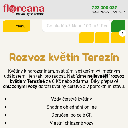
723 000 027
Ne–Pá 8–21, So 9–17
Menu
0
Rozvoz květin Terezín
Květiny k narozeninám, svátkům, veškerým výjimečným
událostem i jen tak, pro radost. Nabízíme
nejlevnější rozvoz
květin v Terezíně
za 0 Kč nebo zdarma. Díky přepravě
chlazenými vozy
dorazí květiny čerstvé a v perfektním stavu.
Vždy čerstvé květiny
Snadné objednání online
Doručení po celé ČR
Vlastní chlazené vozy