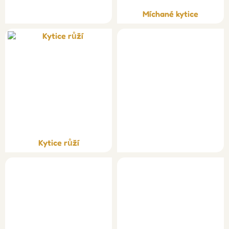
Míchané kytice
Kytice růží