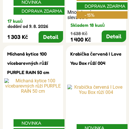
NOVINKA
DOPRAVA ZDARMA
DOPRAVA ZDARMA
Množstevní
-15%
sleva 30%
17 kusů
Skladem 18 kusů
dodání od 9. 8. 2026
1 638 Kč
Detail
1 303 Kč
Detail
1 400 Kč
Míchaná kytice 100
Krabička červená I Love
vícebarevných růží
You Box růží 004
PURPLE RAIN 50 cm
NOVINKA
NOVINKA