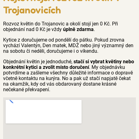
Trojanovicích
Rozvoz květin do Trojanovic a okolí stojí jen 0 Kč. Při
objednání nad 0 Kč je vždy
úplně zdarma
.
Kytice z doručujeme od pondělí do pátku. Pokud zrovna
vychází Valentýn, Den matek, MDŽ nebo jiný významný den
na sobotu či neděli, doručujeme i o víkendu.
Objednání květin je jednoduché,
stačí si vybrat květiny nebo
konkrétní kytici a zvolit místo doručení
. My objednávku
potvrdíme a zašleme všechny důležité informace o dopravě
včetně kontaktu na kurýra. No a pak už stačí napjatě čekat
na okamžik, kdy od vás obdarovaný dostane krásné
nečekané překvapení.