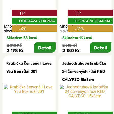
TIP
TIP
DOPRAVA ZDARMA
DOPRAVA ZDARMA
Množstevní
Množstevní
-6%
-13%
sleva 30%
sleva 30%
Skladem 53 kusů
Skladem 16 kusů
2 313 Kč
2 518 Kč
Detail
Detail
2 178 Kč
2 180 Kč
Krabička červená I Love
Jednodruhová krabička
You Box růží 001
24 červených růží RED
CALYPSO 15x8cm