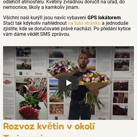
odlehčit atmosféru. Květiny zvládnou doručit na úřad, do
nemocnice, školy a kamkoliv jinam.
Všichni naši kurýři jsou navíc vybaveni
GPS lokátorem
.
Stačí tak kdykoliv nahlédnout
na tuto stránku
a jednoduše
zjistíte, kde se doručovatel právě nachází. Po předání kytice
vám dáme vědět SMS zprávou.
Proč jsou květiny z Florea tak č
Rozvoz květin v okolí