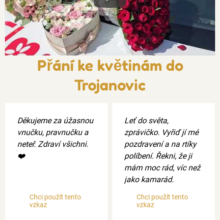
Xxx
Přání ke květinám do
Trojanovic
Děkujeme za úžasnou
Leť do světa,
vnučku, pravnučku a
zprávičko. Vyřiď jí mé
neteř. Zdraví všichni.
pozdravení a na rtíky
❤️
políbení. Řekni, že ji
mám moc rád, víc než
jako kamarád.
Chci použít tento
Chci použít tento
vzkaz
vzkaz