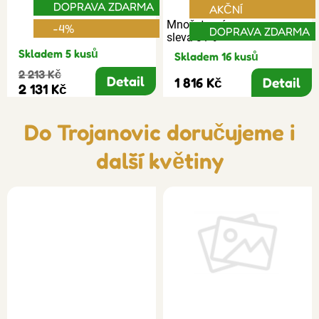
DOPRAVA ZDARMA
AKČNÍ
Množstevní
-4%
DOPRAVA ZDARMA
sleva 31%
Skladem 5 kusů
Skladem 16 kusů
2 213 Kč
Detail
1 816 Kč
Detail
2 131 Kč
Do Trojanovic doručujeme i
další květiny