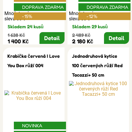
DOPRAVA ZDARMA
DOPRAVA ZDARMA
Množstevní
Množstevní
-15%
-12%
sleva 30%
sleva 30%
Skladem 24 kusů
Skladem 29 kusů
1 638 Kč
2 489 Kč
Detail
Detail
1 400 Kč
2 180 Kč
Krabička červená I Love
Jednodruhová kytice
You Box růží 004
100 červených růží Red
Tacazzi+ 50 cm
NOVINKA