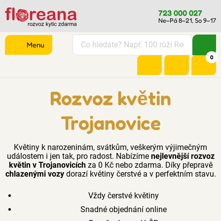
723 000 027
Ne–Pá 8–21, So 9–17
Menu
0
Rozvoz květin
Trojanovice
Květiny k narozeninám, svátkům, veškerým výjimečným
událostem i jen tak, pro radost. Nabízíme
nejlevnější rozvoz
květin v Trojanovicích
za 0 Kč nebo zdarma. Díky přepravě
chlazenými vozy
dorazí květiny čerstvé a v perfektním stavu.
Vždy čerstvé květiny
Snadné objednání online