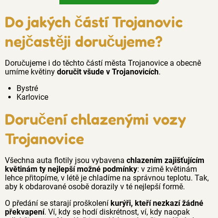
Do jakých částí Trojanovic
nejčastěji doručujeme?
Doručujeme i do těchto částí města Trojanovice a obecně
umíme květiny
doručit všude v Trojanovicích
.
Bystré
Karlovice
Doručení chlazenými vozy
Trojanovice
Všechna auta flotily jsou vybavena
chlazením zajišťujícím
květinám ty nejlepší možné podmínky
: v zimě květinám
lehce přitopíme, v létě je chladíme na správnou teplotu. Tak,
aby k obdarované osobě dorazily v té nejlepší formě.
O předání se starají proškolení
kurýři, kteří nezkazí žádné
překvapení
. Ví, kdy se hodí diskrétnost, ví, kdy naopak