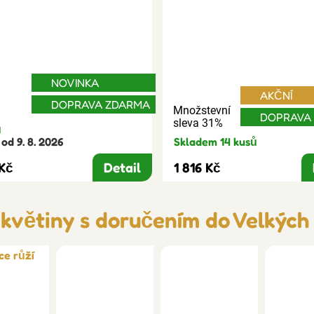
NOVINKA
AKČNÍ
DOPRAVA ZDARMA
Množstevní
DOPRAVA
sleva 31%
ů
od 9. 8. 2026
Skladem 14 kusů
 Kč
Detail
1 816 Kč
 květiny s doručením do Velkých