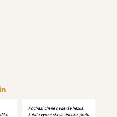
in
Přichází chvíle nadevše hezká,
dila,
kulaté výročí slavíš dneska, proto