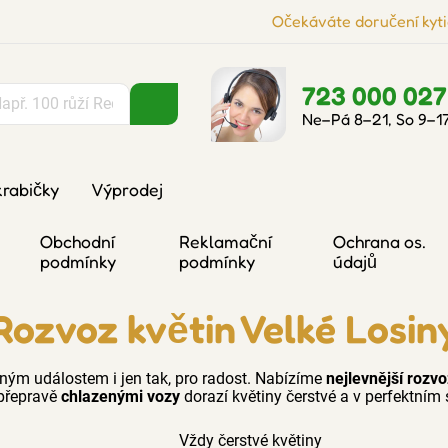
Očekáváte doručení kyti
723 000 027
Ne–Pá 8–21, So 9–1
krabičky
Výprodej
Obchodní
Reklamační
Ochrana os.
podmínky
podmínky
údajů
Rozvoz květin Velké Losin
ým událostem i jen tak, pro radost. Nabízíme
nejlevnější rozv
přepravě
chlazenými vozy
dorazí květiny čerstvé a v perfektním 
Vždy čerstvé květiny