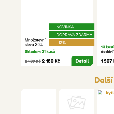
NOVINKA
DOPRAVA ZDARMA
Množstevní
-12%
sleva 30%
14 kus
Skladem 21 kusů
dodání 
2 180 Kč
Detail
1 507
2 489 Kč
Další