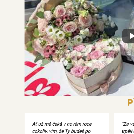
Xx
P
Ať už mě čeká v novém roce
"Za v
cokoliv, vím, že Ty budeš po
trpěl