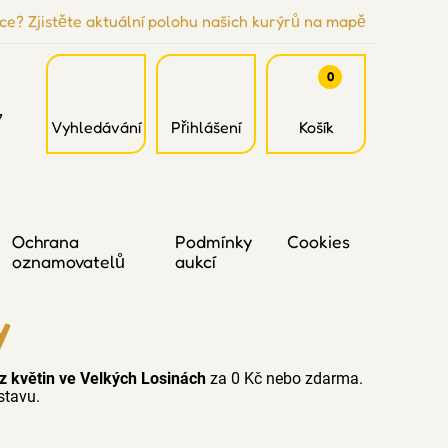
ce? Zjistěte aktuální polohu našich kurýrů na mapě
0
7
Vyhledávání
Přihlášení
Košík
Ochrana
Podmínky
Cookies
oznamovatelů
aukcí
y
oz květin ve Velkých Losinách
za 0 Kč nebo zdarma.
stavu.