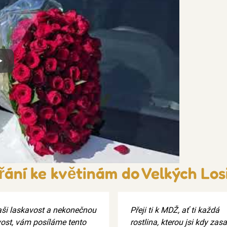
x
řání ke květinám do Velkých Los
aši laskavost a nekonečnou
Přeji ti k MDŽ, ať ti každá
ivost, vám posíláme tento
rostlina, kterou jsi kdy zasa