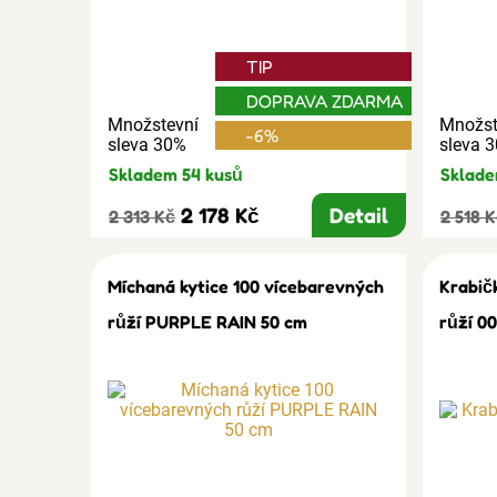
TIP
DOPRAVA ZDARMA
Množstevní
Množst
-6%
sleva 30%
sleva 
Skladem 54 kusů
Sklade
2 178 Kč
Detail
2 313 Kč
2 518 
Míchaná kytice 100 vícebarevných
Krabič
růží PURPLE RAIN 50 cm
růží 0