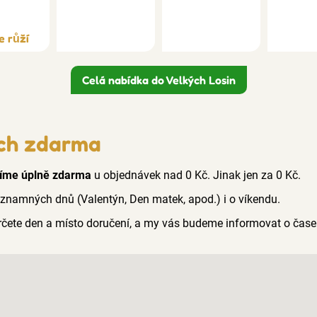
e růží
Celá nabídka do Velkých Losin
ách zdarma
íme úplně zdarma
u objednávek nad 0 Kč. Jinak jen za 0 Kč.
ýznamných dnů (Valentýn, Den matek, apod.) i o víkendu.
 určete den a místo doručení, a my vás budeme informovat o čas