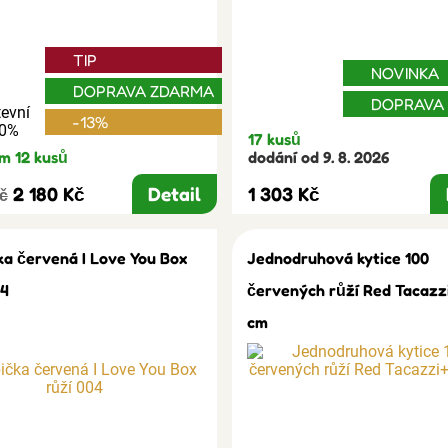
TIP
NOVINKA
DOPRAVA ZDARMA
DOPRAVA
evní
-13%
30%
17 kusů
m 12 kusů
dodání od 9. 8. 2026
2 180 Kč
Detail
1 303 Kč
Kč
ka červená I Love You Box
Jednodruhová kytice 100
04
červených růží Red Tacazz
cm