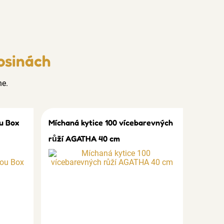
osinách
ne.
u Box
Míchaná kytice 100 vícebarevných
růží AGATHA 40 cm