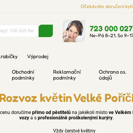
Očekáváte doručení kyti
723 000 027
Ne–Pá 8–21, So 9–1
krabičky
Výprodej
Obchodní
Reklamační
Ochrana os.
podmínky
podmínky
údajů
Rozvoz květin Velké Poříč
ou cenu doručíme
přímo od pěstitelů
na jakékoli místo
ve Velkém P
vozy
a s
profesionálně proškolenými kurýry
.
Vždy čerstvé květiny