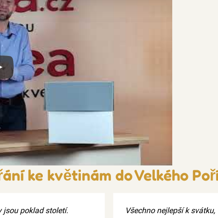
x
řání ke květinám do Velkého Poří
jsou poklad století.
Všechno nejlepší k svátku, t