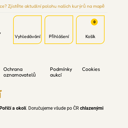
ce? Zjistěte aktuální polohu našich kurýrů na mapě
0
7
Vyhledávání
Přihlášení
Košík
Ochrana
Podmínky
Cookies
oznamovatelů
aukcí
í
oříčí a okolí
. Doručujeme všude po ČR
chlazenými