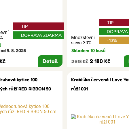
TIP
TIP
DOPRAVA
evní
DOPRAVA ZDARMA
3%
Množstevní
-13%
sleva 30%
ů
od 9. 8. 2026
Skladem 10 kusů
 Kč
Detail
2 180 Kč
2 518 Kč
ruhová kytice 100
Krabička červená I Love Yo
ých růží RED RIBBON 50
růží 001