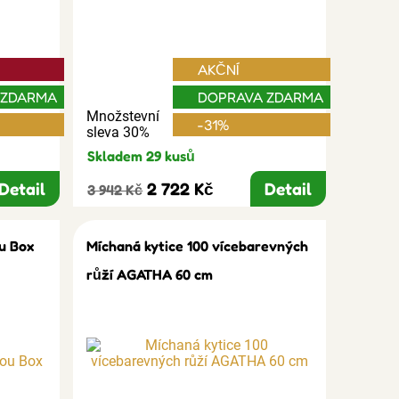
AKČNÍ
 ZDARMA
DOPRAVA ZDARMA
Množstevní
-31%
sleva 30%
Skladem 29 kusů
Detail
2 722 Kč
Detail
3 942 Kč
u Box
Míchaná kytice 100 vícebarevných
růží AGATHA 60 cm