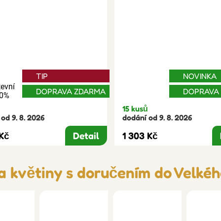
TIP
NOVINKA
evní
DOPRAVA ZDARMA
DOPRAVA
30%
15 kusů
od 9. 8. 2026
dodání od 9. 8. 2026
 Kč
Detail
1 303 Kč
a květiny s doručením do Velkéh