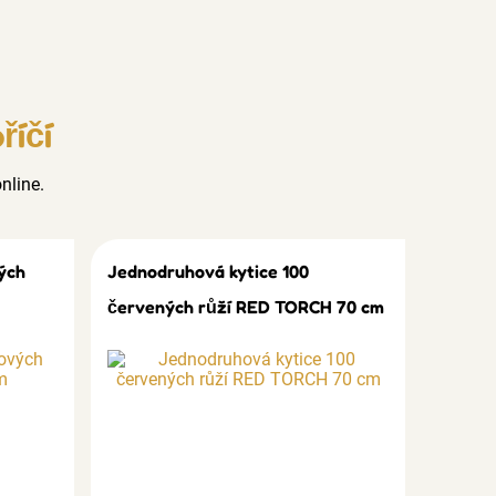
říčí
nline.
ých
Jednodruhová kytice 100
červených růží RED TORCH 70 cm