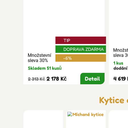
TIP
DOPRAVA ZDARMA
Množst
Množstevní
sleva 
-6%
sleva 30%
1 kus
Skladem 51 kusů
dodání 
2 178 Kč
Detail
4 619
2 313 Kč
Kytice 