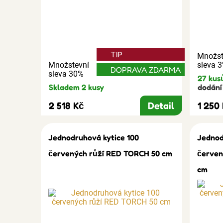
TIP
Množst
Množstevní
sleva 
DOPRAVA ZDARMA
sleva 30%
27 kus
Skladem 2 kusy
dodání 
2 518 Kč
Detail
1 250
Jednodruhová kytice 100
Jednod
červených růží RED TORCH 50 cm
červen
cm