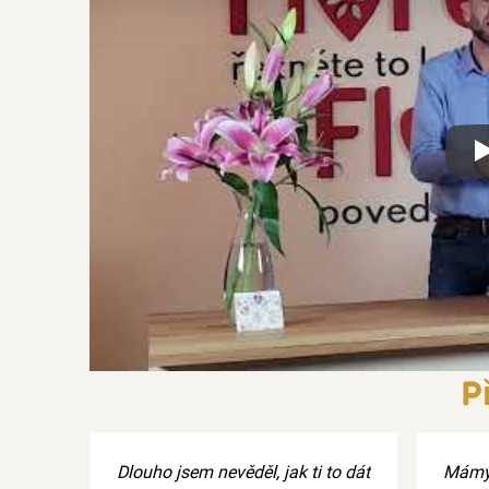
Xx
P
Dlouho jsem nevěděl, jak ti to dát
Mámy 