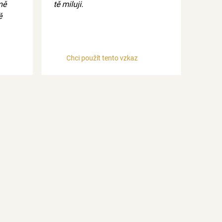
mě
tě miluji.
ě
Chci použít tento vzkaz