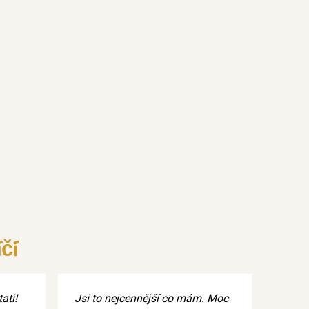
čí
ati!
Jsi to nejcennější co mám. Moc