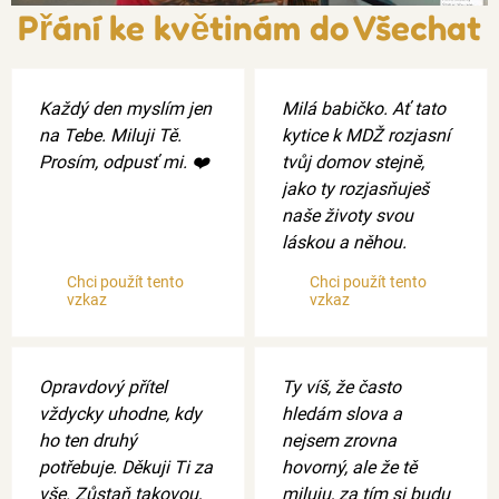
Přání ke květinám do Všechat
Každý den myslím jen
Milá babičko. Ať tato
na Tebe. Miluji Tě.
kytice k MDŽ rozjasní
Prosím, odpusť mi. ❤️
tvůj domov stejně,
jako ty rozjasňuješ
naše životy svou
láskou a něhou.
Chci použít tento
Chci použít tento
vzkaz
vzkaz
Opravdový přítel
Ty víš, že často
vždycky uhodne, kdy
hledám slova a
ho ten druhý
nejsem zrovna
potřebuje. Děkuji Ti za
hovorný, ale že tě
vše. Zůstaň takovou,
miluju, za tím si budu