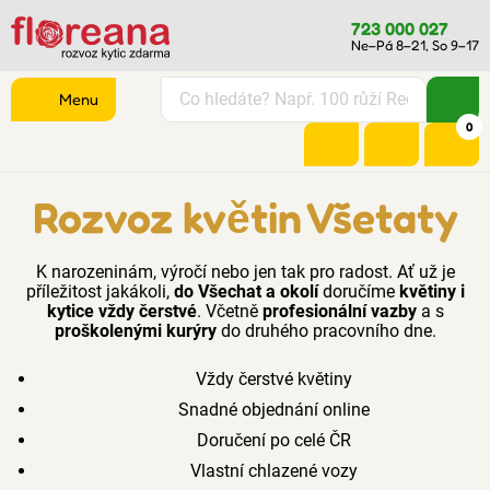
723 000 027
Ne–Pá 8–21, So 9–17
Menu
0
Rozvoz květin Všetaty
K narozeninám, výročí nebo jen tak pro radost. Ať už je
příležitost jakákoli,
do Všechat a okolí
doručíme
květiny i
kytice vždy čerstvé
. Včetně
profesionální vazby
a s
proškolenými kurýry
do druhého pracovního dne.
Vždy čerstvé květiny
Snadné objednání online
Doručení po celé ČR
Vlastní chlazené vozy