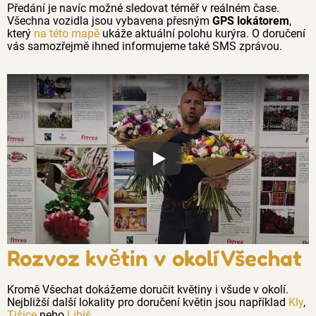
Předání je navíc možné sledovat téměř v reálném čase.
Všechna vozidla jsou vybavena přesným
GPS lokátorem
,
který
na této mapě
ukáže aktuální polohu kurýra. O doručení
vás samozřejmě ihned informujeme také SMS zprávou.
Proč jsou květiny z Florea tak č
Rozvoz květin v okolí Všechat
Kromě Všechat dokážeme doručit květiny i všude v okolí.
Nejbližší další lokality pro doručení květin jsou například
Kly
,
Tišice
nebo
Libiš
.