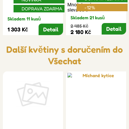
Množstevní
-12%
DOPRAVA ZDARMA
sleva 30%
Skladem 21 kusů
Skladem 11 kusů
2 485 Kč
Detail
1 303 Kč
Detail
2 180 Kč
Další květiny s doručením do
Všechat