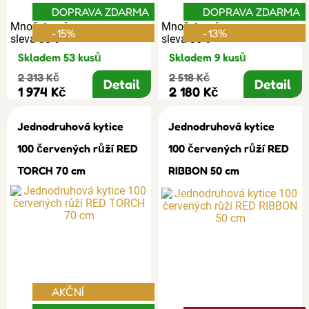
DOPRAVA ZDARMA
DOPRAVA ZDARMA
Množstevní
Množstevní
-15%
-13%
sleva 30%
sleva 30%
Skladem 53 kusů
Skladem 9 kusů
2 313 Kč
2 518 Kč
Detail
Detail
1 974 Kč
2 180 Kč
Jednodruhová kytice
Jednodruhová kytice
100 červených růží RED
100 červených růží RED
TORCH 70 cm
RIBBON 50 cm
AKČNÍ