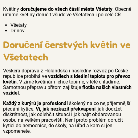
Květiny
doručujeme do všech částí města Všetaty
. Obecně
umíme květiny doručit všude ve Všetatech i po celé ČR.
Všetaty
Dřínov
Doručení čerstvých květin ve
Všetatech
Veškerá doprava z Holandska i následný rozvoz po České
republice probíhá ve
vozidlech s ideální teplotu pro převoz
květin
. V zimě květinám lehce topíme, v létě chladíme.
Samotnou přepravu přitom zajištuje
flotila našich vlastních
vozidel
.
Každý z kurýrů je profesionál
školený na co nejpříjemnější
předání kytice.
Ví, jak nezkazit překvapení
, jak dodržet
diskrétnost, jak odlehčit situaci i jak najít obdarovanou
osobu na velkém pracovišti. Není proto problém doručit
kytici do nemocnice, do školy, na úřad a kam si jen
vzpomenete.