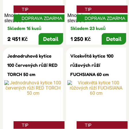
TIP
TIP
Množstevní
Množstevní
DOPRAVA ZDARMA
DOPRAVA ZDARMA
sleva 30%
sleva 3%
Skladem 16 kusů
Skladem 23 kusů
2 451 Kč
Detail
1 250 Kč
Detail
Jednodruhová kytice
Vícekvětá kytice 100
100 červených růží RED
růžových růží
TORCH 50 cm
FUCHSIANA 60 cm
TIP
TIP