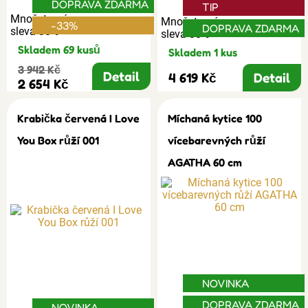
DOPRAVA ZDARMA
TIP
Množstevní
Množstevní
-33%
DOPRAVA ZDARMA
sleva 30%
sleva 30%
Skladem 69 kusů
Skladem 1 kus
3 942 Kč
Detail
4 619 Kč
Detail
2 654 Kč
Krabička červená I Love
Míchaná kytice 100
You Box růží 001
vícebarevných růží
AGATHA 60 cm
NOVINKA
DOPRAVA ZDARMA
NOVINKA