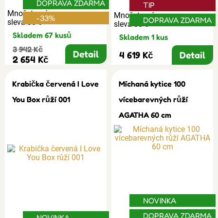
DOPRAVA ZDARMA
TIP
Množstevní
Množstevní
-33%
DOPRAVA ZDARMA
sleva 30%
sleva 30%
Skladem 67 kusů
Skladem 1 kus
3 942 Kč
Detail
4 619 Kč
Detail
2 654 Kč
Krabička červená I Love
Míchaná kytice 100
You Box růží 001
vícebarevných růží
AGATHA 60 cm
NOVINKA
DOPRAVA ZDARMA
NOVINKA