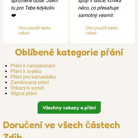
spřízněné duše. Jsem
spojí v lásce, vzniká
tu pro Tebe kdykoliv.
něco, co přesahuje
❤️
samotný vesmír.
Chci použít tento
Chci použít tento
vzkaz
vzkaz
Oblíbené kategorie přání
Přání k narozeninám
Přání k svátku
Přání pro kamarádku
Zamilovaná přání
Vzkazy k výročí
Vtipná přání
Všechny vzkazy a přání
Doručení ve všech částech
Zdib