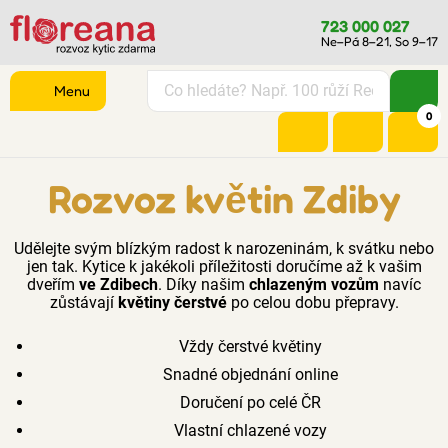
723 000 027
Ne–Pá 8–21, So 9–17
Menu
0
Rozvoz květin Zdiby
Udělejte svým blízkým radost k narozeninám, k svátku nebo
jen tak. Kytice k jakékoli příležitosti doručíme až k vašim
dveřím
ve Zdibech
. Díky našim
chlazeným vozům
navíc
zůstávají
květiny čerstvé
po celou dobu přepravy.
Vždy čerstvé květiny
Snadné objednání online
Doručení po celé ČR
Vlastní chlazené vozy