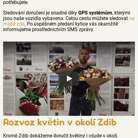
potřebujete.
Sledování doručení je snadné díky
GPS systémům
, kterými
jsou naše vozidla vybavena. Celou cestu můžete sledovat
na
mapě zde
. Po úspěšném předání kytice vás okamžitě
informujeme prostřednictvím SMS zprávy.
Proč jsou květiny z Florea tak č
Rozvoz květin v okolí Zdib
Kromě Zdib dokážeme doručit květiny i všude v okolí.