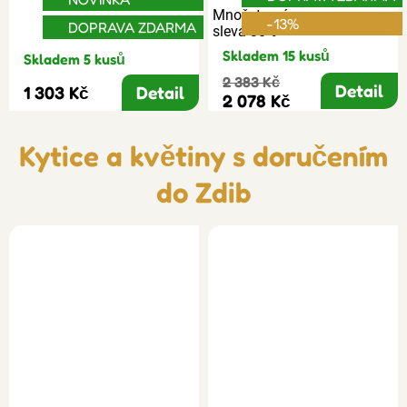
Množstevní
-13%
DOPRAVA ZDARMA
sleva 30%
Skladem 15 kusů
Skladem 5 kusů
2 383 Kč
Detail
1 303 Kč
Detail
2 078 Kč
Kytice a květiny s doručením
do Zdib