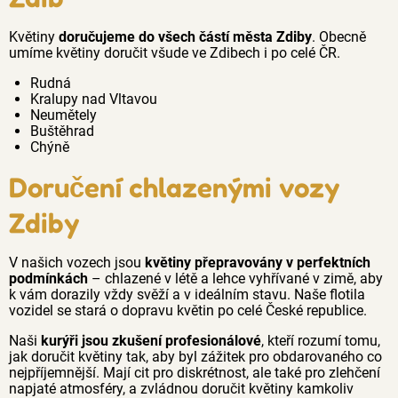
Květiny
doručujeme do všech částí města Zdiby
. Obecně
umíme květiny doručit všude ve Zdibech i po celé ČR.
Rudná
Kralupy nad Vltavou
Neumětely
Buštěhrad
Chýně
Doručení chlazenými vozy
Zdiby
V našich vozech jsou
květiny přepravovány v perfektních
podmínkách
– chlazené v létě a lehce vyhřívané v zimě, aby
k vám dorazily vždy svěží a v ideálním stavu. Naše flotila
vozidel se stará o dopravu květin po celé České republice.
Naši
kurýři jsou zkušení profesionálové
, kteří rozumí tomu,
jak doručit květiny tak, aby byl zážitek pro obdarovaného co
nejpříjemnější. Mají cit pro diskrétnost, ale také pro zlehčení
napjaté atmosféry, a zvládnou doručit květiny kamkoliv