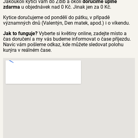
Jakoukoli kytici vám do Zdib a okolí
doručíme úplně
zdarma
u objednávek nad 0 Kč. Jinak jen za 0 Kč.
Kytice doručujeme od pondělí do pátku, v případě
významných dnů (Valentýn, Den matek, apod.) i o víkendu.
Jak to funguje?
Vyberte si květiny online, zadejte místo a
čas doručení a my vás budeme informovat o čase příjezdu.
Navíc vám pošleme odkaz, kde můžete sledovat polohu
kurýra v reálném čase.