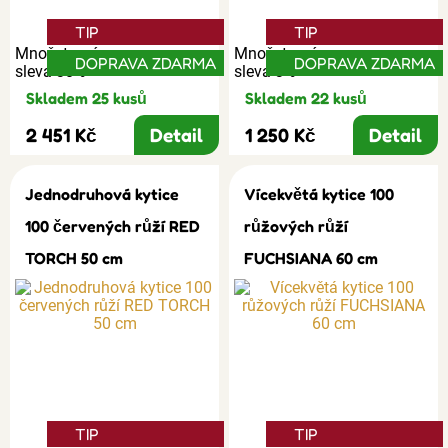
TIP
TIP
Množstevní
Množstevní
DOPRAVA ZDARMA
DOPRAVA ZDARMA
sleva 30%
sleva 3%
Skladem 25 kusů
Skladem 22 kusů
2 451 Kč
Detail
1 250 Kč
Detail
Jednodruhová kytice
Vícekvětá kytice 100
100 červených růží RED
růžových růží
TORCH 50 cm
FUCHSIANA 60 cm
TIP
TIP