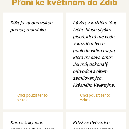
Přání ke květinám do Zdib
Děkuju za obrovskou
Lásko, v každém tónu
pomoc, maminko.
tvého hlasu slyším
píseň, která mě vede.
V každém tvém
pohledu vidím mapu,
která mi dává směr.
Jsi můj dokonalý
průvodce světem
zamilovaných.
Krásného Valentýna.
Chci použít tento
Chci použít tento
vzkaz
vzkaz
Kamarádky jsou
Když se dvě srdce