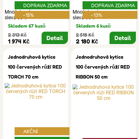
DOPRAVA ZDARMA
DOPRAVA ZDARMA
Množstevní
Množstevní
-15%
-13%
sleva 30%
sleva 30%
Skladem 67 kusů
Skladem 6 kusů
2 313 Kč
2 518 Kč
Detail
Detail
1 974 Kč
2 180 Kč
Jednodruhová kytice
Jednodruhová kytice
100 červených růží RED
100 červených růží RED
TORCH 70 cm
RIBBON 50 cm
AKČNÍ