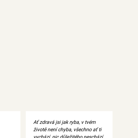
Ať zdravá jsi jak ryba, v tvém
životě není chyba, všechno ať ti
vychází, nic důležitého neschází.