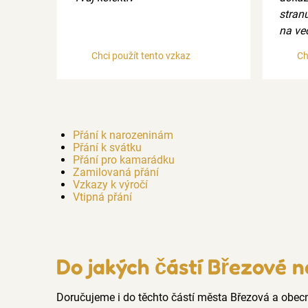
stran
na več
Chci použít tento vzkaz
Ch
Přání k narozeninám
Přání k svátku
Přání pro kamarádku
Zamilovaná přání
Vzkazy k výročí
Vtipná přání
Do jakých částí Březové n
Doručujeme i do těchto částí města Březová a obe