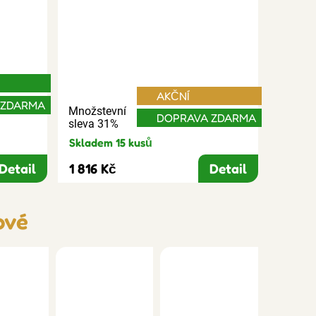
AKČNÍ
 ZDARMA
Množstevní
DOPRAVA ZDARMA
sleva 31%
Skladem 15 kusů
Detail
1 816 Kč
Detail
ové