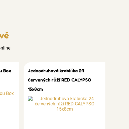
ové
nline.
u Box
Jednodruhová krabička 24
červených růží RED CALYPSO
15x8cm