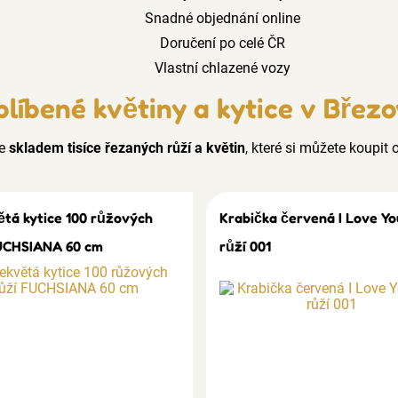
Snadné objednání online
Doručení po celé ČR
Vlastní chlazené vozy
líbené květiny a kytice v Břez
e
skladem tisíce řezaných růží a květin
, které si můžete koupit o
ětá kytice 100 růžových
Krabička červená I Love Yo
UCHSIANA 60 cm
růží 001