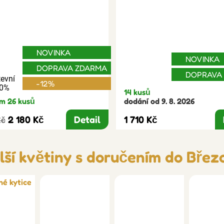
NOVINKA
NOVINKA
DOPRAVA ZDARMA
DOPRAVA
evní
-12%
30%
14 kusů
m 26 kusů
dodání od 9. 8. 2026
2 180 Kč
Detail
1 710 Kč
Kč
lší květiny s doručením do Břez