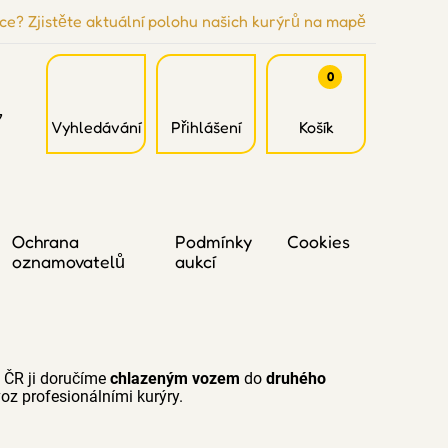
ce? Zjistěte aktuální polohu našich kurýrů na mapě
0
7
Vyhledávání
Přihlášení
Košík
Ochrana
Podmínky
Cookies
oznamovatelů
aukcí
 ČR ji doručíme
chlazeným vozem
do
druhého
oz profesionálními kurýry.