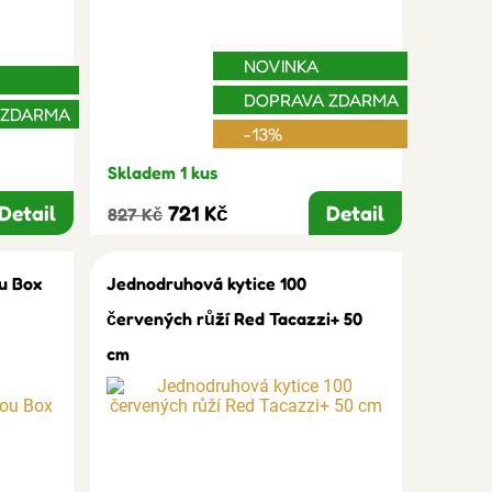
NOVINKA
DOPRAVA ZDARMA
 ZDARMA
-13%
Skladem 1 kus
Detail
721 Kč
Detail
827 Kč
u Box
Jednodruhová kytice 100
červených růží Red Tacazzi+ 50
cm