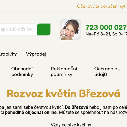
Očekáváte doručení kyti
723 000 027
Ne–Pá 8–21, So 9–1
krabičky
Výprodej
Obchodní
Reklamační
Ochrana os.
podmínky
podmínky
údajů
Rozvoz květin Březová
ba jen sami sebe čerstvou kyticí.
Do Březové
nebo jinam po celé
ačí
pohodlně objednat online
. Můžete se spolehnout na náš rozv
Vždy čerstvé květiny