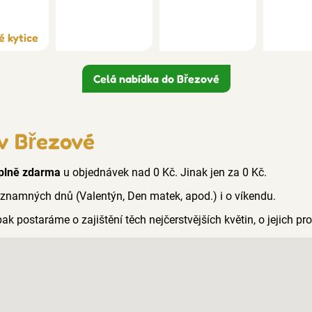
é kytice
Celá nabídka do Březové
 v Březové
plně zdarma
u objednávek nad 0 Kč. Jinak jen za 0 Kč.
ýznamných dnů (Valentýn, Den matek, apod.) i o víkendu.
pak postaráme o zajištění těch nejčerstvějších květin, o jejich p