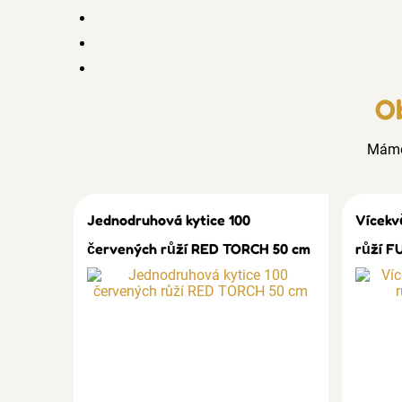
Ob
Mám
Jednodruhová kytice 100
Vícekv
červených růží RED TORCH 50 cm
růží F