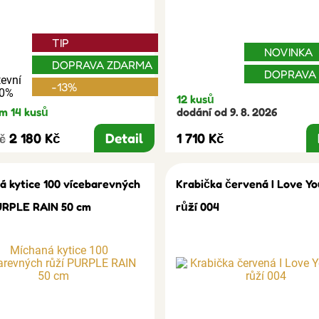
TIP
NOVINKA
DOPRAVA ZDARMA
DOPRAVA
evní
-13%
30%
12 kusů
m 14 kusů
dodání od 9. 8. 2026
2 180 Kč
Detail
1 710 Kč
Kč
á kytice 100 vícebarevných
Krabička červená I Love Yo
URPLE RAIN 50 cm
růží 004