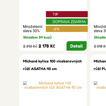
TIP
DOPRAVA ZDARMA
Množstevní
Množst
-6%
sleva 30%
sleva 
Skladem 54 kusů
Sklade
2 178 Kč
Detail
2 313 Kč
2 518 
Míchaná kytice 100 vícebarevných
Míchan
růží AGATHA 40 cm
růží P