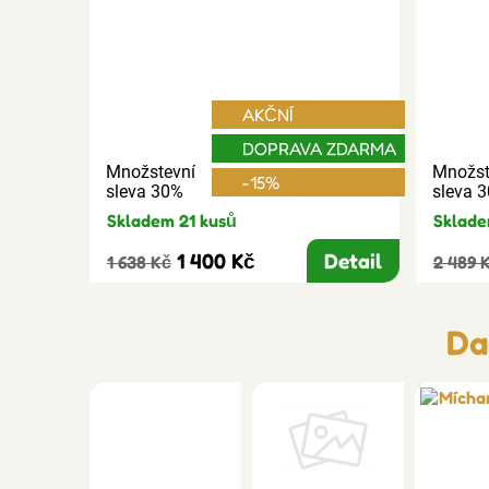
AKČNÍ
DOPRAVA ZDARMA
Množstevní
Množst
-15%
sleva 30%
sleva 
Skladem 21 kusů
Sklade
1 400 Kč
Detail
1 638 Kč
2 489 
Da