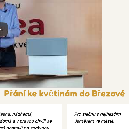
x
Přání ke květinám do Březové
žasná, nádherná,
Pro slečnu s nejhezčím
ědomá a v pravou chvíli se
úsměvem ve městě.
eš postavit na správnou