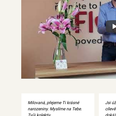
Xx
Milovaná, přejeme Ti krásné
Jsi ú
narozeniny. Myslíme na Tebe.
cílev
Tvůj kolektiv
dokáž