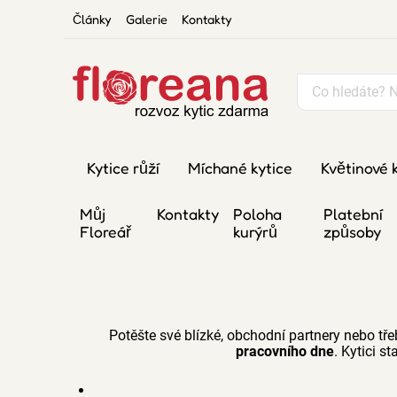
Články
Galerie
Kontakty
Kytice růží
Míchané kytice
Květinové 
Můj
Kontakty
Poloha
Platební
Floreář
kurýrů
způsoby
Potěšte své blízké, obchodní partnery nebo tře
pracovního dne
. Kytici st