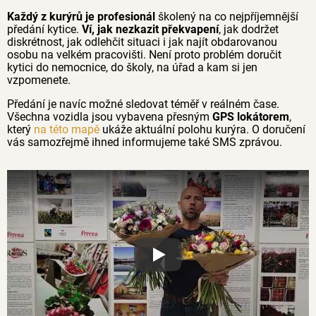
Každý z kurýrů je profesionál
školený na co nejpříjemnější
předání kytice.
Ví, jak nezkazit překvapení
, jak dodržet
diskrétnost, jak odlehčit situaci i jak najít obdarovanou
osobu na velkém pracovišti. Není proto problém doručit
kytici do nemocnice, do školy, na úřad a kam si jen
vzpomenete.
Předání je navíc možné sledovat téměř v reálném čase.
Všechna vozidla jsou vybavena přesným
GPS lokátorem
,
který
na této mapě
ukáže aktuální polohu kurýra. O doručení
vás samozřejmě ihned informujeme také SMS zprávou.
Proč jsou květiny z Florea tak č