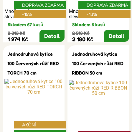
DOPRAVA ZDARMA
DOPRAVA ZDARMA
Množstevní
Množstevní
-15%
-13%
sleva 30%
sleva 30%
Skladem 67 kusů
Skladem 6 kusů
2 313 Kč
2 518 Kč
Detail
Detail
1 974 Kč
2 180 Kč
Jednodruhová kytice
Jednodruhová kytice
100 červených růží RED
100 červených růží RED
TORCH 70 cm
RIBBON 50 cm
AKČNÍ