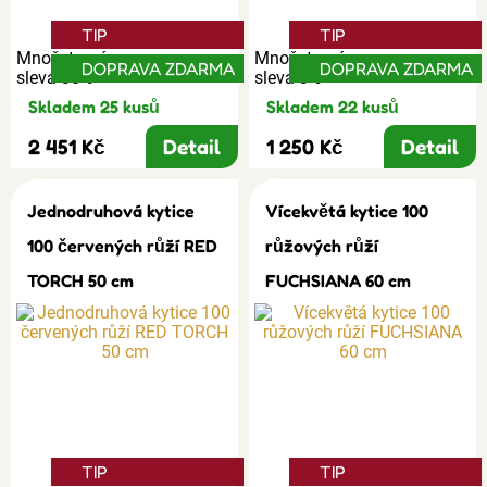
TIP
TIP
Množstevní
Množstevní
DOPRAVA ZDARMA
DOPRAVA ZDARMA
sleva 30%
sleva 3%
Skladem 25 kusů
Skladem 22 kusů
2 451 Kč
Detail
1 250 Kč
Detail
Jednodruhová kytice
Vícekvětá kytice 100
100 červených růží RED
růžových růží
TORCH 50 cm
FUCHSIANA 60 cm
TIP
TIP