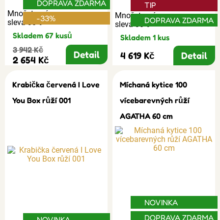
DOPRAVA ZDARMA
TIP
Množstevní
Množstevní
-33%
DOPRAVA ZDARMA
sleva 30%
sleva 30%
Skladem 67 kusů
Skladem 1 kus
3 942 Kč
Detail
4 619 Kč
Detail
2 654 Kč
Krabička červená I Love
Míchaná kytice 100
You Box růží 001
vícebarevných růží
AGATHA 60 cm
NOVINKA
DOPRAVA ZDARMA
NOVINKA