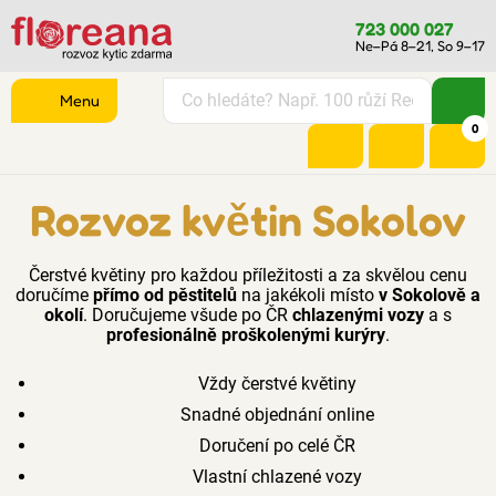
723 000 027
Ne–Pá 8–21, So 9–17
Menu
0
Rozvoz květin Sokolov
Čerstvé květiny pro každou příležitosti a za skvělou cenu
doručíme
přímo od pěstitelů
na jakékoli místo
v Sokolově a
okolí
. Doručujeme všude po ČR
chlazenými vozy
a s
profesionálně proškolenými kurýry
.
Vždy čerstvé květiny
Snadné objednání online
Doručení po celé ČR
Vlastní chlazené vozy