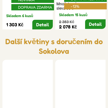
Množstevní
-13%
DOPRAVA ZDARMA
sleva 30%
Skladem 15 kusů
Skladem 6 kusů
2 383 Kč
Detail
1 303 Kč
Detail
2 078 Kč
Další květiny s doručením do
Sokolova