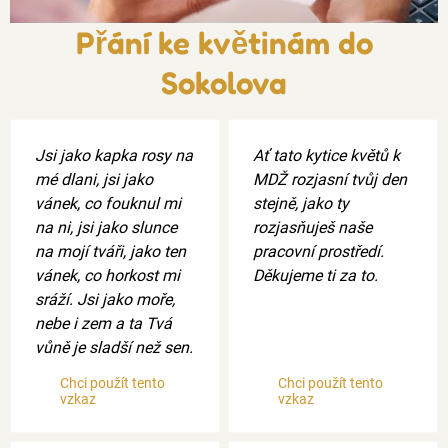
Přání ke květinám do
Sokolova
Jsi jako kapka rosy na
Ať tato kytice květů k
mé dlani, jsi jako
MDŽ rozjasní tvůj den
vánek, co fouknul mi
stejně, jako ty
na ni, jsi jako slunce
rozjasňuješ naše
na mojí tváři, jako ten
pracovní prostředí.
vánek, co horkost mi
Děkujeme ti za to.
sráží. Jsi jako moře,
nebe i zem a ta Tvá
vůně je sladší než sen.
Chci použít tento
Chci použít tento
vzkaz
vzkaz