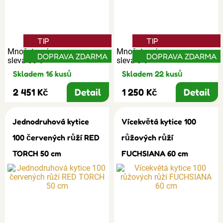
TIP
TIP
Množstevní
Množstevní
DOPRAVA ZDARMA
DOPRAVA ZDARMA
sleva 30%
sleva 3%
Skladem 16 kusů
Skladem 22 kusů
2 451 Kč
Detail
1 250 Kč
Detail
Jednodruhová kytice
Vícekvětá kytice 100
100 červených růží RED
růžových růží
TORCH 50 cm
FUCHSIANA 60 cm