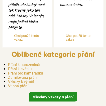
příběh, ale žádný není
narozeninám.
tak krásný jako ten
náš. Krásný Valentýn,
moje jediná lásko.
Miluji tě.
Chci použít tento
Chci použít tento
vzkaz
vzkaz
Oblíbené kategorie přání
Přání k narozeninám
Přání k svátku
Přání pro kamarádku
Zamilovaná přání
Vzkazy k výročí
Vtipná přání
Všechny vzkazy a přání