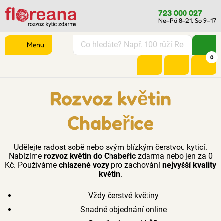
723 000 027
Ne–Pá 8–21, So 9–17
Menu
0
Rozvoz květin
Chabeřice
Udělejte radost sobě nebo svým blízkým čerstvou kyticí.
Nabízíme
rozvoz květin do Chabeřic
zdarma nebo jen za 0
Kč. Používáme
chlazené vozy
pro zachování
nejvyšší kvality
květin
.
Vždy čerstvé květiny
Snadné objednání online