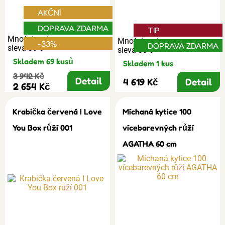
AKČNÍ
DOPRAVA ZDARMA
TIP
Množstevní
Množstevní
-33%
DOPRAVA ZDARMA
sleva 30%
sleva 30%
Skladem 69 kusů
Skladem 1 kus
3 942 Kč
Detail
4 619 Kč
Detail
2 654 Kč
Krabička červená I Love
Míchaná kytice 100
You Box růží 001
vícebarevných růží
AGATHA 60 cm