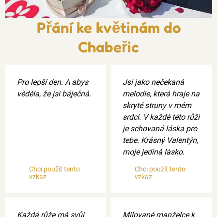
Přání ke květinám do
Chabeřic
Pro lepší den. A abys
Jsi jako nečekaná
věděla, že jsi báječná.
melodie, která hraje na
skryté struny v mém
srdci. V každé této růži
je schovaná láska pro
tebe. Krásný Valentýn,
moje jediná lásko.
Chci použít tento
Chci použít tento
vzkaz
vzkaz
Každá růže má svůj
Milované manželce k