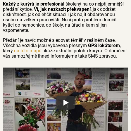
Každý z kurýrů je profesionál
školený na co nejpříjemnější
předání kytice.
Ví, jak nezkazit překvapení
, jak dodržet
diskrétnost, jak odlehčit situaci i jak najít obdarovanou
osobu na velkém pracovišti. Není proto problém doručit
kytici do nemocnice, do školy, na úřad a kam si jen
vzpomenete.
Předání je navíc možné sledovat téměř v reálném čase.
Všechna vozidla jsou vybavena přesným
GPS lokátorem
,
který
na této mapě
ukáže aktuální polohu kurýra. O doručení
vás samozřejmě ihned informujeme také SMS zprávou.
Proč jsou květiny z Florea tak č