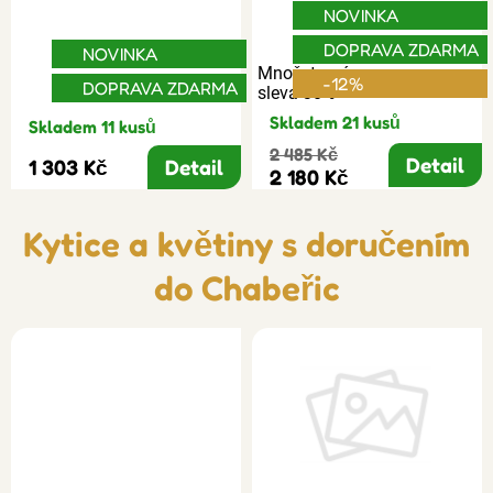
NOVINKA
DOPRAVA ZDARMA
NOVINKA
Množstevní
-12%
DOPRAVA ZDARMA
sleva 30%
Skladem 21 kusů
Skladem 11 kusů
2 485 Kč
Detail
1 303 Kč
Detail
2 180 Kč
Kytice a květiny s doručením
do Chabeřic