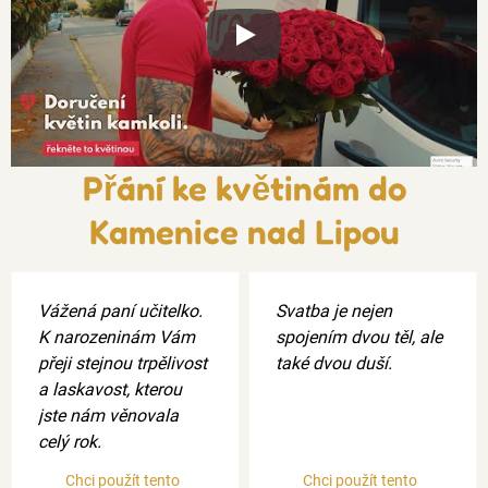
Xxx
Přání ke květinám do
Kamenice nad Lipou
Vážená paní učitelko.
Svatba je nejen
K narozeninám Vám
spojením dvou těl, ale
přeji stejnou trpělivost
také dvou duší.
a laskavost, kterou
jste nám věnovala
celý rok.
Chci použít tento
Chci použít tento