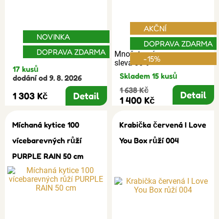
AKČNÍ
NOVINKA
DOPRAVA ZDARMA
DOPRAVA ZDARMA
Množstevní
-15%
sleva 30%
17 kusů
Skladem 15 kusů
dodání od 9. 8. 2026
1 638 Kč
Detail
1 303 Kč
Detail
1 400 Kč
Míchaná kytice 100
Krabička červená I Love
vícebarevných růží
You Box růží 004
PURPLE RAIN 50 cm