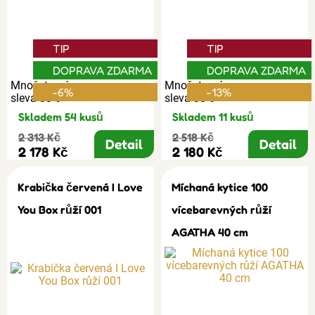
TIP
TIP
DOPRAVA ZDARMA
DOPRAVA ZDARMA
Množstevní
Množstevní
-6%
-13%
sleva 30%
sleva 30%
Skladem 54 kusů
Skladem 11 kusů
2 313 Kč
2 518 Kč
Detail
Detail
2 178 Kč
2 180 Kč
Krabička červená I Love
Míchaná kytice 100
You Box růží 001
vícebarevných růží
AGATHA 40 cm