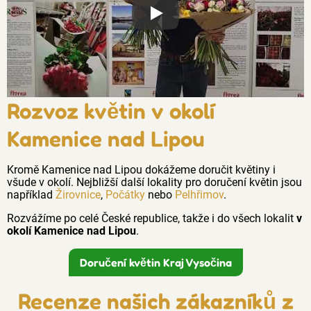
Proč jsou květiny z Florea tak č
Rozvoz květin v okolí
Kamenice nad Lipou
Kromě Kamenice nad Lipou dokážeme doručit květiny i
všude v okolí. Nejbližší další lokality pro doručení květin jsou
například
Žirovnice
,
Počátky
nebo
Pelhřimov
.
Rozvážíme po celé České republice, takže i do všech lokalit
v
okolí Kamenice nad Lipou
.
Doručení květin Kraj Vysočina
Recenze našich zákazníků z