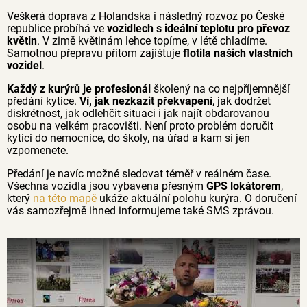
Veškerá doprava z Holandska i následný rozvoz po České
republice probíhá ve
vozidlech s ideální teplotu pro převoz
květin
. V zimě květinám lehce topíme, v létě chladíme.
Samotnou přepravu přitom zajištuje
flotila našich vlastních
vozidel
.
Každý z kurýrů je profesionál
školený na co nejpříjemnější
předání kytice.
Ví, jak nezkazit překvapení
, jak dodržet
diskrétnost, jak odlehčit situaci i jak najít obdarovanou
osobu na velkém pracovišti. Není proto problém doručit
kytici do nemocnice, do školy, na úřad a kam si jen
vzpomenete.
Předání je navíc možné sledovat téměř v reálném čase.
Všechna vozidla jsou vybavena přesným
GPS lokátorem
,
který
na této mapě
ukáže aktuální polohu kurýra. O doručení
vás samozřejmě ihned informujeme také SMS zprávou.