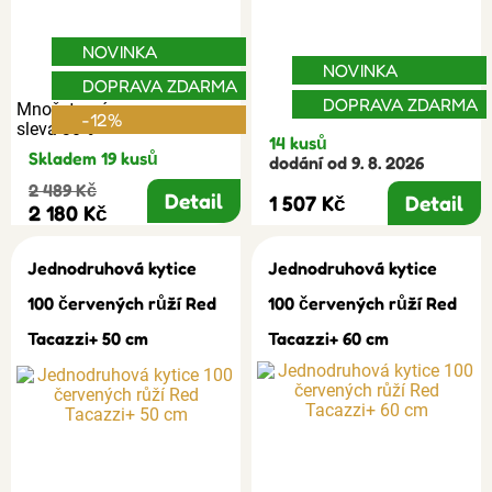
NOVINKA
NOVINKA
DOPRAVA ZDARMA
DOPRAVA ZDARMA
Množstevní
-12%
sleva 30%
14 kusů
Skladem 19 kusů
dodání od 9. 8. 2026
2 489 Kč
Detail
1 507 Kč
Detail
2 180 Kč
Jednodruhová kytice
Jednodruhová kytice
100 červených růží Red
100 červených růží Red
Tacazzi+ 50 cm
Tacazzi+ 60 cm