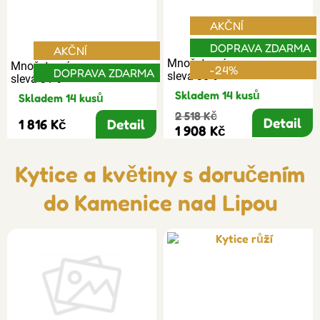
AKČNÍ
DOPRAVA ZDARMA
AKČNÍ
Množstevní
Množstevní
-24%
DOPRAVA ZDARMA
sleva 30%
sleva 31%
Skladem 14 kusů
Skladem 14 kusů
2 518 Kč
Detail
1 816 Kč
Detail
1 908 Kč
Kytice a květiny s doručením
do Kamenice nad Lipou