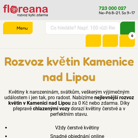
723 000 027
Ne–Pá 8–21, So 9–17
Menu
0
Rozvoz květin Kamenice
nad Lipou
Květiny k narozeninám, svátkům, veškerým výjimečným
událostem i jen tak, pro radost. Nabízíme
nejlevnější rozvoz
květin v Kamenici nad Lipou
za 0 Kč nebo zdarma. Díky
přepravě
chlazenými vozy
dorazí květiny čerstvé a v
perfektním stavu.
Vždy čerstvé květiny
Snadné objednání online