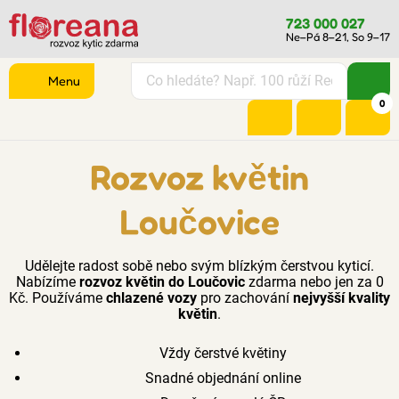
723 000 027
Ne–Pá 8–21, So 9–17
Menu
0
Rozvoz květin
Loučovice
Udělejte radost sobě nebo svým blízkým čerstvou kyticí.
Nabízíme
rozvoz květin do Loučovic
zdarma nebo jen za 0
Kč. Používáme
chlazené vozy
pro zachování
nejvyšší kvality
květin
.
Vždy čerstvé květiny
Snadné objednání online