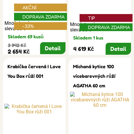
AKČNÍ
DOPRAVA ZDARMA
TIP
Množstevní
Množstevní
-33%
DOPRAVA ZDARMA
sleva 30%
sleva 30%
Skladem 69 kusů
Skladem 1 kus
3 942 Kč
Detail
4 619 Kč
Detail
2 654 Kč
Krabička červená I Love
Míchaná kytice 100
You Box růží 001
vícebarevných růží
AGATHA 60 cm