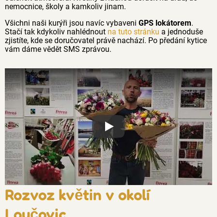
nemocnice, školy a kamkoliv jinam.
Všichni naši kurýři jsou navíc vybaveni
GPS lokátorem
.
Stačí tak kdykoliv nahlédnout
na tuto stránku
a jednoduše
zjistíte, kde se doručovatel právě nachází. Po předání kytice
vám dáme vědět SMS zprávou.
Proč jsou květiny z Florea tak č
Rozvoz květin v okolí
Loučovic