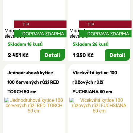
TIP
TIP
Množstevní
Množstevní
DOPRAVA ZDARMA
DOPRAVA ZDARMA
sleva 30%
sleva 3%
Skladem 16 kusů
Skladem 26 kusů
2 451 Kč
Detail
1 250 Kč
Detail
Jednodruhová kytice
Vícekvětá kytice 100
100 červených růží RED
růžových růží
TORCH 50 cm
FUCHSIANA 60 cm