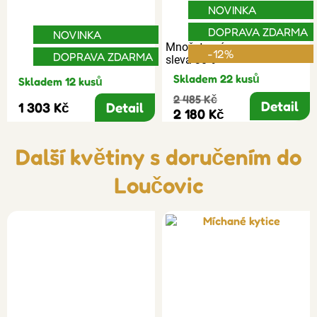
NOVINKA
DOPRAVA ZDARMA
NOVINKA
Množstevní
-12%
DOPRAVA ZDARMA
sleva 30%
Skladem 22 kusů
Skladem 12 kusů
2 485 Kč
Detail
1 303 Kč
Detail
2 180 Kč
Další květiny s doručením do
Loučovic