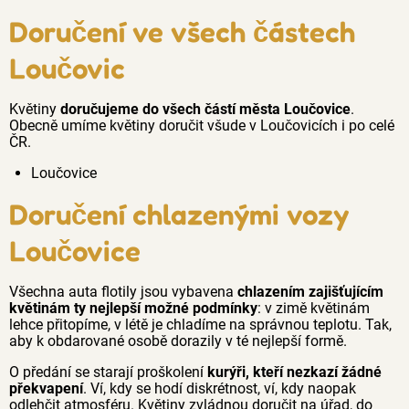
Doručení ve všech částech
Loučovic
Květiny
doručujeme do všech částí města Loučovice
.
Obecně umíme květiny doručit všude v Loučovicích i po celé
ČR.
Loučovice
Doručení chlazenými vozy
Loučovice
Všechna auta flotily jsou vybavena
chlazením zajišťujícím
květinám ty nejlepší možné podmínky
: v zimě květinám
lehce přitopíme, v létě je chladíme na správnou teplotu. Tak,
aby k obdarované osobě dorazily v té nejlepší formě.
O předání se starají proškolení
kurýři, kteří nezkazí žádné
překvapení
. Ví, kdy se hodí diskrétnost, ví, kdy naopak
odlehčit atmosféru. Květiny zvládnou doručit na úřad, do