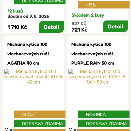
DOPRAVA ZDARMA
-13%
12 kusů
Skladem 2 kusy
dodání od 9. 8. 2026
827 Kč
Detail
1 710 Kč
Detail
721 Kč
Míchaná kytice 100
Míchaná kytice 100
vícebarevných růží
vícebarevných růží
AGATHA 40 cm
PURPLE RAIN 50 cm
AKČNÍ
NOVINKA
DOPRAVA ZDARMA
DOPRAVA ZDARMA
Množstevní
Množstevní