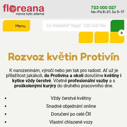
723 000 027
Ne–Pá 8–21, So 9–17
Menu
0
Rozvoz květin Protivín
K narozeninám, výročí nebo jen tak pro radost. Ať už je
příležitost jakákoli,
do Protivína a okolí
doručíme
květiny i
kytice vždy čerstvé
. Včetně
profesionální vazby
a s
proškolenými kurýry
do druhého pracovního dne.
Vždy čerstvé květiny
Snadné objednání online
Doručení po celé ČR
Vlastní chlazené vozy