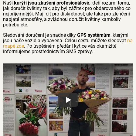
Naši
kurýři jsou zkušení profesionálové
, kteří rozumí tomu,
jak doručit květiny tak, aby byl zážitek pro obdarovaného co
nejpříjemnější. Mají cit pro diskrétnost, ale také pro zlehčení
napjaté atmosféry, a zvládnou doručit květiny kamkoliv
potřebujete.
Sledování doručení je snadné díky
GPS systémům
, kterými
jsou naše vozidla vybavena. Celou cestu můžete sledovat
na
mapě zde
. Po úspěšném předání kytice vás okamžitě
informujeme prostřednictvím SMS zprávy.
Proč jsou květiny z Florea tak č