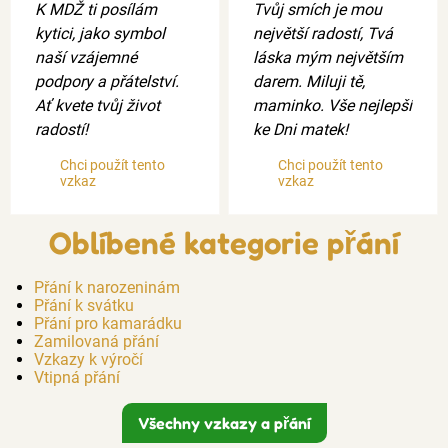
K MDŽ ti posílám
Tvůj smích je mou
kytici, jako symbol
největší radostí, Tvá
naší vzájemné
láska mým největším
podpory a přátelství.
darem. Miluji tě,
Ať kvete tvůj život
maminko. Vše nejlepší
radostí!
ke Dni matek!
Chci použít tento
Chci použít tento
vzkaz
vzkaz
Oblíbené kategorie přání
Přání k narozeninám
Přání k svátku
Přání pro kamarádku
Zamilovaná přání
Vzkazy k výročí
Vtipná přání
Všechny vzkazy a přání