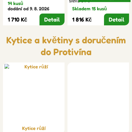
sleva 31%
14 kusů
dodání od 9. 8. 2026
Skladem 15 kusů
1 710 Kč
Detail
1 816 Kč
Detail
Kytice a květiny s doručením
do Protivína
Kytice růží