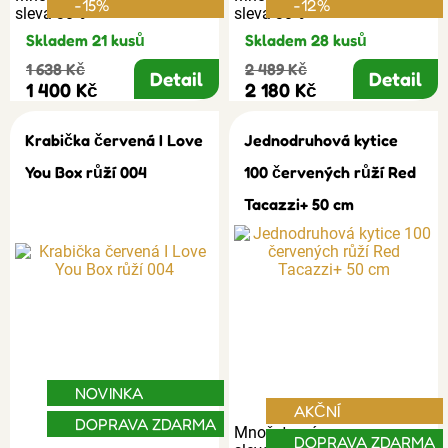
-15%
-12%
sleva 30%
sleva 30%
Skladem 21 kusů
Skladem 28 kusů
1 638 Kč
2 489 Kč
Detail
Detail
1 400 Kč
2 180 Kč
Krabička červená I Love
Jednodruhová kytice
You Box růží 004
100 červených růží Red
Tacazzi+ 50 cm
NOVINKA
AKČNÍ
DOPRAVA ZDARMA
Množstevní
DOPRAVA ZDARMA