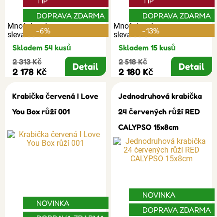
TIP
TIP
DOPRAVA ZDARMA
DOPRAVA ZDARMA
Množstevní
Množstevní
-6%
-13%
sleva 30%
sleva 30%
Skladem 54 kusů
Skladem 15 kusů
2 313 Kč
2 518 Kč
Detail
Detail
2 178 Kč
2 180 Kč
Krabička červená I Love
Jednodruhová krabička
You Box růží 001
24 červených růží RED
CALYPSO 15x8cm
NOVINKA
NOVINKA
DOPRAVA ZDARMA