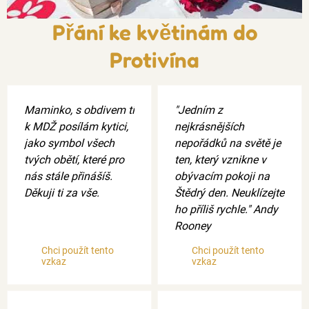
Přání ke květinám do
Protivína
Maminko, s obdivem ti
"Jedním z
k MDŽ posílám kytici,
nejkrásnějších
jako symbol všech
nepořádků na světě je
tvých obětí, které pro
ten, který vznikne v
nás stále přinášíš.
obývacím pokoji na
Děkuji ti za vše.
Štědrý den. Neuklízejte
ho příliš rychle." Andy
Rooney
Chci použít tento
Chci použít tento
vzkaz
vzkaz