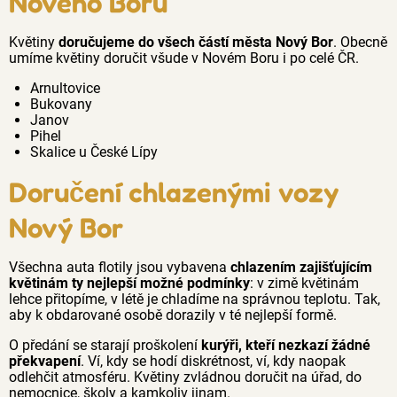
Nového Boru
Květiny
doručujeme do všech částí města Nový Bor
. Obecně
umíme květiny doručit všude v Novém Boru i po celé ČR.
Arnultovice
Bukovany
Janov
Pihel
Skalice u České Lípy
Doručení chlazenými vozy
Nový Bor
Všechna auta flotily jsou vybavena
chlazením zajišťujícím
květinám ty nejlepší možné podmínky
: v zimě květinám
lehce přitopíme, v létě je chladíme na správnou teplotu. Tak,
aby k obdarované osobě dorazily v té nejlepší formě.
O předání se starají proškolení
kurýři, kteří nezkazí žádné
překvapení
. Ví, kdy se hodí diskrétnost, ví, kdy naopak
odlehčit atmosféru. Květiny zvládnou doručit na úřad, do
nemocnice, školy a kamkoliv jinam.