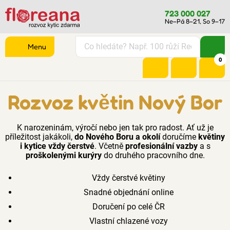
723 000 027
Ne–Pá 8–21, So 9–17
Menu
0
Rozvoz květin Nový Bor
K narozeninám, výročí nebo jen tak pro radost. Ať už je
příležitost jakákoli,
do Nového Boru a okolí
doručíme
květiny
i kytice vždy čerstvé
. Včetně
profesionální vazby
a s
proškolenými kurýry
do druhého pracovního dne.
Vždy čerstvé květiny
Snadné objednání online
Doručení po celé ČR
Vlastní chlazené vozy