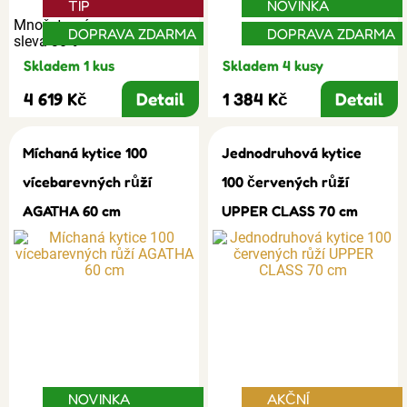
TIP
NOVINKA
Množstevní
DOPRAVA ZDARMA
DOPRAVA ZDARMA
sleva 30%
Skladem 1 kus
Skladem 4 kusy
4 619 Kč
Detail
1 384 Kč
Detail
Míchaná kytice 100
Jednodruhová kytice
vícebarevných růží
100 červených růží
AGATHA 60 cm
UPPER CLASS 70 cm
NOVINKA
AKČNÍ