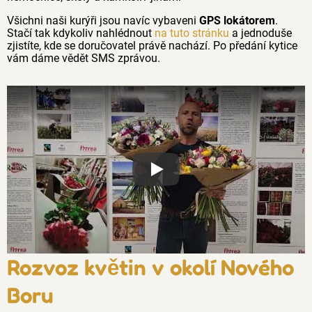
Všichni naši kurýři jsou navíc vybaveni
GPS lokátorem
.
Stačí tak kdykoliv nahlédnout
na tuto stránku
a jednoduše
zjistíte, kde se doručovatel právě nachází. Po předání kytice
vám dáme vědět SMS zprávou.
Proč jsou květiny z Florea tak č
Rozvoz květin v okolí Nového
Boru