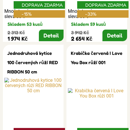
DOPRAVA ZDARMA
DOPRAVA ZDARMA
Množstevní
Množstevní
-15%
-33%
sleva 30%
sleva 30%
Skladem 53 kusů
Skladem 59 kusů
2 313 Kč
3 942 Kč
Detail
Detail
1 974 Kč
2 654 Kč
Jednodruhová kytice
Krabička červená I Love
100 červených růží RED
You Box růží 001
RIBBON 50 cm