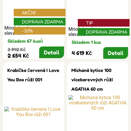
AKČNÍ
DOPRAVA ZDARMA
TIP
Množstevní
Množstevní
-33%
DOPRAVA ZDARMA
sleva 30%
sleva 30%
Skladem 67 kusů
Skladem 1 kus
3 942 Kč
Detail
4 619 Kč
Detail
2 654 Kč
Krabička červená I Love
Míchaná kytice 100
You Box růží 001
vícebarevných růží
AGATHA 60 cm