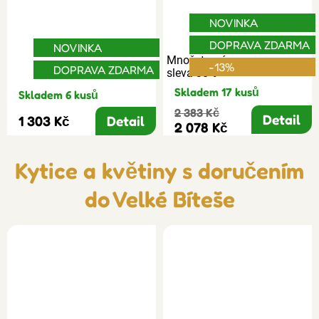
NOVINKA
DOPRAVA ZDARMA
NOVINKA
Množstevní
-13%
DOPRAVA ZDARMA
sleva 30%
Skladem 17 kusů
Skladem 6 kusů
2 383 Kč
Detail
1 303 Kč
Detail
2 078 Kč
Kytice a květiny s doručením
do Velké Bíteše