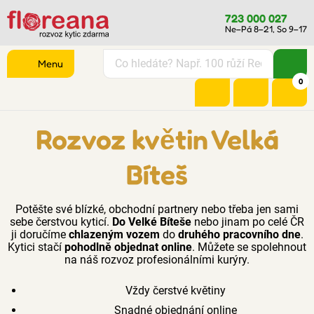
723 000 027
Ne–Pá 8–21, So 9–17
Menu
0
Rozvoz květin Velká
Bíteš
Potěšte své blízké, obchodní partnery nebo třeba jen sami
sebe čerstvou kyticí.
Do Velké Bíteše
nebo jinam po celé ČR
ji doručíme
chlazeným vozem
do
druhého pracovního dne
.
Kytici stačí
pohodlně objednat online
. Můžete se spolehnout
na náš rozvoz profesionálními kurýry.
Vždy čerstvé květiny
Snadné objednání online