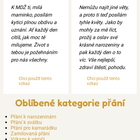
K MDŽ ti, milá
Nemůžu najít jiné věty,
maminko, posílám
a proto ti teď posílám
kytici plnou obdivu a
tyhle květy. Jako by
uznání. Ať každý den
mohly za mě říct,
cítíš, jak moc tě
prožij a oslav své
milujeme. Život s
krásné narozeniny a
tebou je požehnáním
pak každý den o to
pro nás všechny.
víc. Vše nejlepší,
zdraví štěstí, pohodu.
Chci použít tento
Chci použít tento
vzkaz
vzkaz
Oblíbené kategorie přání
Přání k narozeninám
Přání k svátku
Přání pro kamarádku
Zamilovaná přání
Vzkazy k výročí