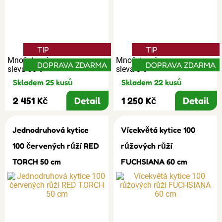
TIP
TIP
Množstevní
Množstevní
DOPRAVA ZDARMA
DOPRAVA ZDARMA
sleva 30%
sleva 3%
Skladem 25 kusů
Skladem 22 kusů
2 451 Kč
Detail
1 250 Kč
Detail
Jednodruhová kytice
Vícekvětá kytice 100
100 červených růží RED
růžových růží
TORCH 50 cm
FUCHSIANA 60 cm