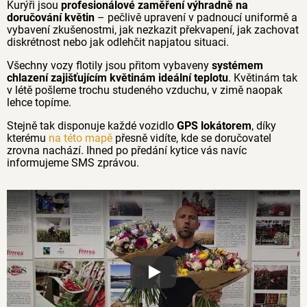
Kurýři jsou
profesionálové zaměření výhradně na
doručování květin
– pečlivě upravení v padnoucí uniformě a
vybavení zkušenostmi, jak nezkazit překvapení, jak zachovat
diskrétnost nebo jak odlehčit napjatou situaci.
Všechny vozy flotily jsou přitom vybaveny
systémem
chlazení zajišťujícím květinám ideální teplotu
. Květinám tak
v létě pošleme trochu studeného vzduchu, v zimě naopak
lehce topíme.
Stejně tak disponuje každé vozidlo
GPS lokátorem
, díky
kterému
na této mapě
přesně vidíte, kde se doručovatel
zrovna nachází. Ihned po předání kytice vás navíc
informujeme SMS zprávou.
Proč jsou květiny z Florea tak č