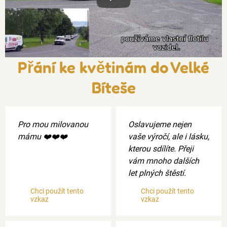
Xxx
Přání ke květinám do Velké
Bíteše
Pro mou milovanou
Oslavujeme nejen
mámu ❤️❤️❤️
vaše výročí, ale i lásku,
kterou sdílíte. Přeji
vám mnoho dalších
let plných štěstí.
Chci použít tento
Chci použít tento
vzkaz
vzkaz