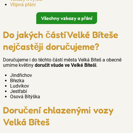
Vtipná přání
Všechny vzkazy a přání
Do jakých částí Velké Bíteše
nejčastěji doručujeme?
Doručujeme i do těchto částí města Velká Bíteš a obecně
umíme květiny
doručit všude ve Velké Bíteši
.
Jindřichov
Březka
Ludvíkov
Jestřabí
Osová Bítýška
Doručení chlazenými vozy
Velká Bíteš