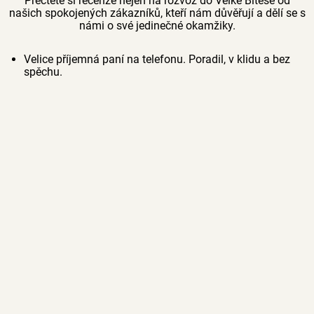
Přečtěte si recenze nejen na rozvoz do Velké Bíteše od
našich spokojených zákazníků, kteří nám důvěřují a dělí se s
námi o své jedinečné okamžiky.
Velice příjemná paní na telefonu. Poradil, v klidu a bez
spěchu.