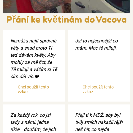
Přání ke květinám do Vacova
Nemůžu najít správné
Jsi to nejcennější co
věty a snad proto Ti
mám. Moc tě miluji.
teď dávám květy. Aby
mohly za mě říct, že
Tě miluji a vážím si Tě
čím dál víc.❤️
Chci použít tento
Chci použít tento
vzkaz
vzkaz
Za každý rok, co jsi
Přeji ti k MDŽ, aby byl
tady s námi, jedna
tvůj smích nakažlivější
růže… doufám, že jich
než hit, co nejde