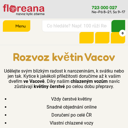
723 000 027
Ne–Pá 8–21, So 9–17
Menu
0
Rozvoz květin Vacov
Udělejte svým blízkým radost k narozeninám, k svátku nebo
jen tak. Kytice k jakékoli příležitosti doručíme až k vašim
dveřím
ve Vacově
. Díky našim
chlazeným vozům
navíc
zůstávají
květiny čerstvé
po celou dobu přepravy.
Vždy čerstvé květiny
Snadné objednání online
Doručení po celé ČR
Vlastní chlazené vozy