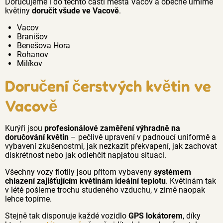
Doručujeme i do těchto částí města Vacov a obecně umíme
květiny
doručit všude ve Vacově
.
Vacov
Branišov
Benešova Hora
Rohanov
Milíkov
Doručení čerstvých květin ve
Vacově
Kurýři jsou
profesionálové zaměření výhradně na
doručování květin
– pečlivě upravení v padnoucí uniformě a
vybavení zkušenostmi, jak nezkazit překvapení, jak zachovat
diskrétnost nebo jak odlehčit napjatou situaci.
Všechny vozy flotily jsou přitom vybaveny
systémem
chlazení zajišťujícím květinám ideální teplotu
. Květinám tak
v létě pošleme trochu studeného vzduchu, v zimě naopak
lehce topíme.
Stejně tak disponuje každé vozidlo
GPS lokátorem
, díky