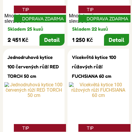
TIP
TIP
Množstevní
Množstevní
DOPRAVA ZDARMA
DOPRAVA ZDARMA
sleva 30%
sleva 3%
Skladem 25 kusů
Skladem 22 kusů
2 451 Kč
Detail
1 250 Kč
Detail
Jednodruhová kytice
Vícekvětá kytice 100
100 červených růží RED
růžových růží
TORCH 50 cm
FUCHSIANA 60 cm
TIP
TIP