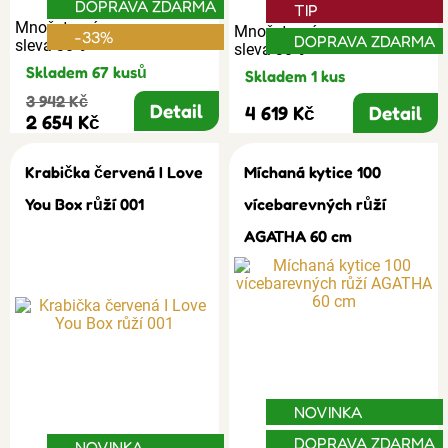
DOPRAVA ZDARMA
TIP
Množstevní
Množstevní
-33%
DOPRAVA ZDARMA
sleva 30%
sleva 30%
Skladem 67 kusů
Skladem 1 kus
3 942 Kč
Detail
4 619 Kč
Detail
2 654 Kč
Krabička červená I Love
Míchaná kytice 100
You Box růží 001
vícebarevných růží
AGATHA 60 cm
NOVINKA
DOPRAVA ZDARMA
NOVINKA