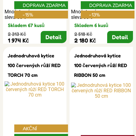
DOPRAVA ZDARMA
DOPRAVA ZDARMA
Množstevní
Množstevní
-15%
-13%
sleva 30%
sleva 30%
Skladem 67 kusů
Skladem 6 kusů
2 313 Kč
2 518 Kč
Detail
Detail
1 974 Kč
2 180 Kč
Jednodruhová kytice
Jednodruhová kytice
100 červených růží RED
100 červených růží RED
TORCH 70 cm
RIBBON 50 cm
AKČNÍ