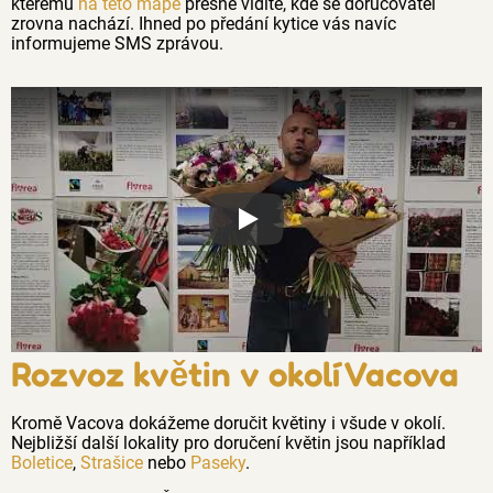
kterému
na této mapě
přesně vidíte, kde se doručovatel
zrovna nachází. Ihned po předání kytice vás navíc
informujeme SMS zprávou.
Proč jsou květiny z Florea tak č
Rozvoz květin v okolí Vacova
Kromě Vacova dokážeme doručit květiny i všude v okolí.
Nejbližší další lokality pro doručení květin jsou například
Boletice
,
Strašice
nebo
Paseky
.