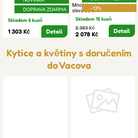
Množstevní
-13%
DOPRAVA ZDARMA
sleva 30%
Skladem 15 kusů
Skladem 6 kusů
2 383 Kč
Detail
1 303 Kč
Detail
2 078 Kč
Kytice a květiny s doručením
do Vacova