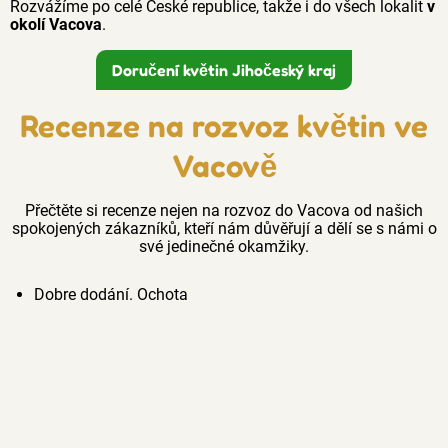
Rozvážíme po celé České republice, takže i do všech lokalit
v
okolí Vacova
.
Doručení květin Jihočeský kraj
Recenze na rozvoz květin ve
Vacově
Přečtěte si recenze nejen na rozvoz do Vacova od našich
spokojených zákazníků, kteří nám důvěřují a dělí se s námi o
své jedinečné okamžiky.
Dobre dodání. Ochota